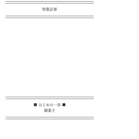
特集記事
■ はじめの一歩 ■
御菓子