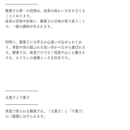
御菓子の第一の役割は、抹茶の味わいを引き立てる
ことにあります。
抹茶の苦味や渋味に、御菓子の甘味が寄り添うこと
で、一服の調和が生まれます。
同時に、御菓子には亭主の心遣いが込められてお
り、季節や客の顔ぶれを思い浮かべながら選ばれま
す。御菓子は、味覚だけでなく視覚や心にも働きか
ける、もてなしの象徴といえる存在です。
主菓子と干菓子
茶道で供される御菓子は、「主菓子」と「干菓子」
の二種類に分けられます。