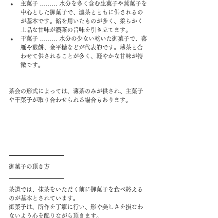
主菓子 ……… 水分を多く含む生菓子や蒸菓子を
中心とした御菓子で、濃茶とともに供されるの
が基本です。餡を用いたものが多く、柔らかく
上品な甘味が濃茶の旨味を引き立てます。
干菓子 ……… 水分の少ない乾いた御菓子で、落
雁や煎餅、金平糖などが代表的です。薄茶と合
わせて供されることが多く、軽やかな甘味が特
徴です。
茶会の形式によっては、薄茶のみが供され、主菓子
や干菓子が取り合わせられる場合もあります。
御菓子の頂き方
茶道では、抹茶をいただく前に御菓子を食べ終える
のが基本とされています。
御菓子は、所作を丁寧に行い、形や美しさを損なわ
ないよう心を配りながら頂きます。