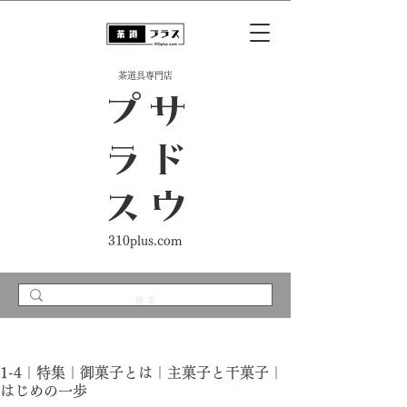
​茶道具専門店
ス
サ
ド
ウ
プ
ラ
310plus.com
1-4｜特集｜御菓子とは｜主菓子と干菓子｜
はじめの一歩