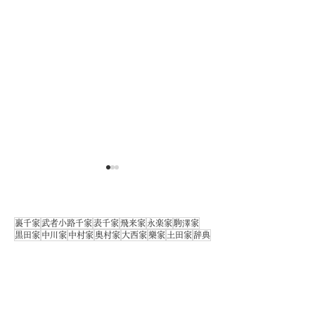
裏千家
武者小路千家
表千家
飛来家
永楽家
駒澤家
黒田家
中川家
中村家
奥村家
大西家
樂家
土田家
辞典
すべて
（212）
212件の記事
1-2｜特集｜季節とは｜茶
1-3｜特集｜抹
ご利用ガイド
（2）
2件の記事
目次
（0）
0件の記事
道と季節の関係性｜はじ
茶と薄茶｜はじ