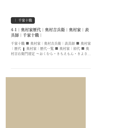
千家十職 ■ 奥村家｜奥村吉兵衛｜表具師 ■ 奥村家
とは ❚ 奥村家とは 奥村家とは、千家十職の内の一
家で表具を業とする職家。 ​ 奥村家の表具は、茶室
のしつらえを整えるために欠かせない存在です。 千
家の美意識に基づいた意匠と技法によって制作さ
れ、掛軸の装飾だけでなく、書や絵の保存・保護の
役割を果たし、茶会の趣を演出します。 茶の湯の発
展とともに技術を磨き続けてきた奥村家は、時代を
超えて伝統の技法を守りながら、千家好みの表具を
作り続けています。 その作品は、簡素の中に品格を
｜ 千家十職
宿し、茶の湯の世界に欠かせない存在となっていま
4-1｜奥村家歴代｜奥村吉兵衛｜奥村家｜表
す。 ❚ 奥村家のあゆみ ​​奥村家の遠祖は、近江国谷
具師｜千家十職｜
の庄に居住した武士・奥村三郎定道(生没年不詳)と
伝えられています。 奥村三郎定道は小谷城の浅井家
千家十職 ■ 奥村家｜奥村吉兵衛｜表具師 ■ 奥村家
に仕えましたが、天正元年(1573年)八月の「姉川の
｜歴代 ❚ 奥村家｜歴代一覧 ■ 奥村家｜初代 ■ 奥
合戦」で浅井家が滅亡したのち浪人となりました。
村吉右衛門清定 ～おくむら・きちえもん・きよさだ
その子、奥村源六郎定次(生没享年不詳)は長男の奥
～ 元和四年(1618年) ― 元禄十三年(1700年) 八十
村源子郎(生没享年不詳)を加賀/前田家に出仕させ摂
三歳 奥村定次の次男として生まれる。 正保三年
津守定光と名乗り、「関ヶ原の合戦」で武功をたて
(1646年)、京都へ上洛、承認へ転業。 承応三年
加賀藩士となりました。...
(1654年)、母方の家職を継ぎ、表具屋業を開業。
屋号「近江屋吉兵衛」を名乗る。 ■ 奥村家｜二代
■ 奥村吉右衛門休意 ～おくむら・きちえもん・き
ゅうい～ 嘉永二十年(1643年) ― 享保四年(1719年)
七十七歳 奥村家初代/奥村吉右衛門清定の長男とし