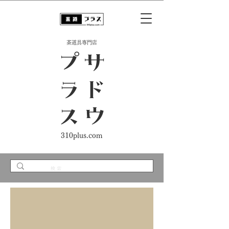
​茶道具専門店
ス
サ
ド
ウ
プ
ラ
310plus.com