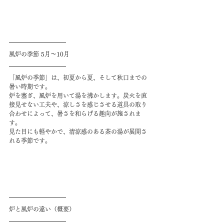
風炉の季節 5月～10月
「風炉の季節」は、初夏から夏、そして秋口までの
暑い時期です。
炉を塞ぎ、風炉を用いて湯を沸かします。炭火を直
接見せない工夫や、涼しさを感じさせる道具の取り
合わせによって、暑さを和らげる趣向が施されま
す。
見た目にも軽やかで、清涼感のある茶の湯が展開さ
れる季節です。
炉と風炉の違い（概要）