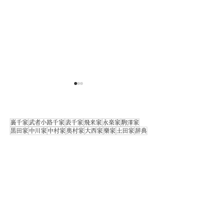
裏千家
武者小路千家
表千家
飛来家
永楽家
駒澤家
黒田家
中川家
中村家
奥村家
大西家
樂家
土田家
辞典
すべて
（212）
212件の記事
1-3｜特集｜抹茶とは｜濃
1-4｜特集｜御
ご利用ガイド
（2）
2件の記事
目次
（0）
0件の記事
茶と薄茶｜はじめの一歩
主菓子と干菓子
特集｜はじめの一歩
（23）
23件の記事
｜ はじめての茶道
（7）
7件の記事
｜茶道入門ガイド
の一歩
｜ 茶道の基礎知識
（19）
19件の記事
｜ 茶室と露地
（5）
5件の記事