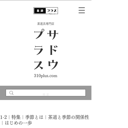
​茶道具専門店
ス
サ
ド
ウ
プ
ラ
310plus.com
1-2｜特集｜季節とは｜茶道と季節の関係性
｜はじめの一歩