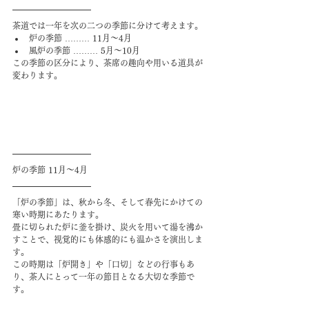
茶道では一年を次の二つの季節に分けて考えます。
炉の季節 ……… 11月～4月
風炉の季節 ……… 5月～10月
この季節の区分により、茶席の趣向や用いる道具が
変わります。
炉の季節 11月～4月
「炉の季節」は、秋から冬、そして春先にかけての
寒い時期にあたります。
畳に切られた炉に釜を掛け、炭火を用いて湯を沸か
すことで、視覚的にも体感的にも温かさを演出しま
す。
この時期は「炉開き」や「口切」などの行事もあ
り、茶人にとって一年の節目となる大切な季節で
す。