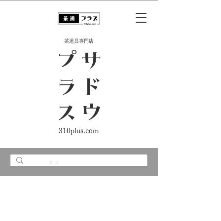
​茶道具専門店
ス
サ
ド
ウ
プ
ラ
310plus.com