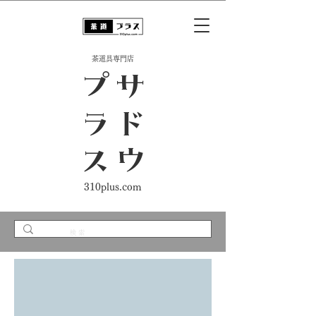
​茶道具専門店
ス
サ
ド
ウ
プ
ラ
310plus.com