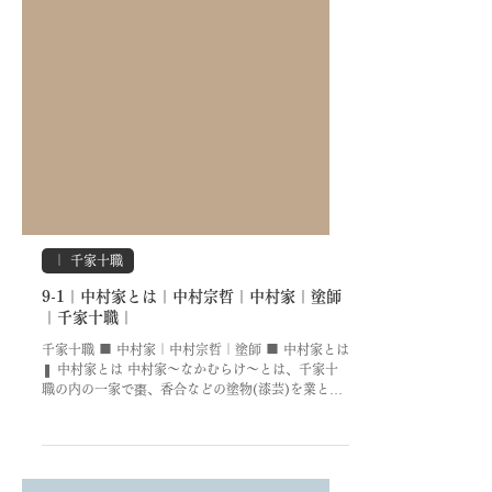
｜ 千家十職
9-1｜中村家とは｜中村宗哲｜中村家｜塗師
｜千家十職｜
千家十職 ■ 中村家｜中村宗哲｜塗師 ■ 中村家とは
❚ 中村家とは 中村家～なかむらけ～とは、千家十
職の内の一家で棗、香合などの塗物(漆芸)を業とす