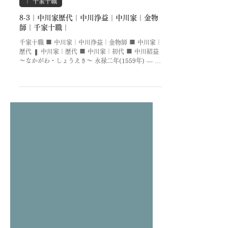
｜ 千家十職
8-3｜中川家歴代｜中川浄益｜中川家｜金物
師｜千家十職｜
千家十職 ■ 中川家｜中川浄益｜金物師 ■ 中川家｜
歴代 ❚ 中川家｜歴代 ■ 中川家｜初代 ■ 中川紹益
～なかがわ・しょうえき～ 永禄二年(1559年) ― 元
和八年(1622年) 六十四歳 越後高田佐味郷の出身。
「紹益」と号す。 ■ 中川家｜二代 ■ 中川浄益 ～
なかがわ・じょうえき～ 文禄二年(1593年) ― 寛文
十年(1670年) 七十八歳 中川家初代/中川紹益の長男
として京都に生まれる。 金森宗和の娘の夫。 表千
家四代/逢源斎江岑宗左の申しつけにより、二代以