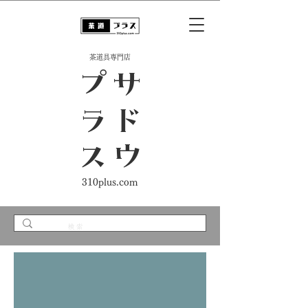
​茶道具専門店
ス
サ
ド
ウ
プ
ラ
310plus.com