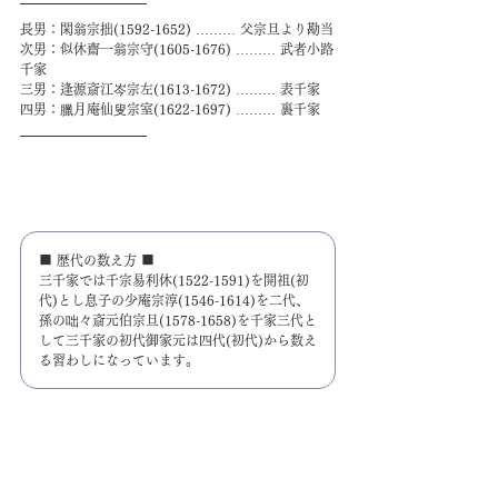
長男：閑翁宗拙(1592-1652) ……… 父宗旦より勘当
次男：似休齋一翁宗守(1605-1676) ……… 武者小路
千家
三男：逢源斎江岑宗左(1613-1672) ……… 表千家
四男：臘月庵仙叟宗室(1622-1697) ……… 裏千家
■ 歴代の数え方 ■
三千家では千宗易利休(1522-1591)を開祖(初
代)とし息子の少庵宗淳(1546-1614)を二代、
孫の咄々斎元伯宗旦(1578-1658)を千家三代と
して三千家の初代御家元は四代(初代)から数え
る習わしになっています。