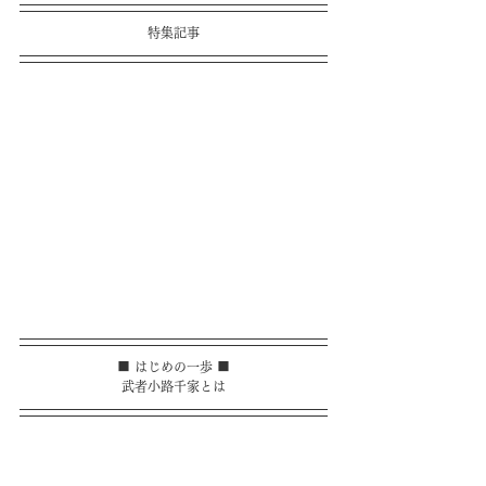
特集記事
■ はじめの一歩 ■
武者小路千家とは