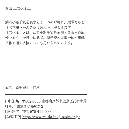
茶室 ―官休庵―
武者小路千家を表すもう一つの呼称に、庵号である
「官休庵～かんきゅうあん～」があります。
「官休庵」とは、武者小路千家を象徴する茶室の庵
号であり、今日では武者小路千家の屋敷全体や組織
全体を指す名称としても用いられています。
武者小路千家｜所在地
[所 在 地] 〒602-0936 京都府京都市上京区武者小路
町小川 西無車小路613-2
[連 絡 先] TEL 075-411-1000
[公式 HP] 
http://www.mushakouji-senke.or.jp/