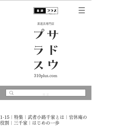
​茶道具専門店
ス
サ
ド
ウ
プ
ラ
310plus.com
1-15｜特集｜武者小路千家とは｜官休庵の
役割｜三千家｜はじめの一歩