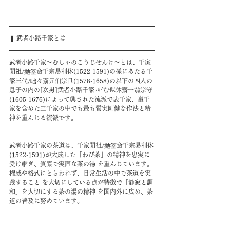
❚ 武者小路千家とは
武者小路千家～むしゃのこうじせんけ～とは、千家
開祖/抛筌斎千宗易利休(1522-1591)の孫にあたる千
家三代/咄々斎元伯宗旦(1578-1658)の以下の四人の
息子の内の[次男]武者小路千家四代/
似休齋一翁宗守
(1605-1676)
によって興された流派で表千家、裏千
家を含めた三千家の中でも最も質実剛健な作法と精
神を重んじる流派です。
武者小路千家の茶道は、千家開祖/抛筌斎千宗易利休
(1522-1591)が大成した「わび茶」の精神を忠実に
受け継ぎ、質素で実直な茶の湯 を重んじています。
権威や格式にとらわれず、日常生活の中で茶道を実
践すること を大切にしている点が特徴で「静寂と調
和」を大切にする茶の湯の精神 を国内外に広め、茶
道の普及に努めています。