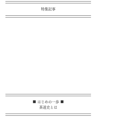
特集記事
■ はじめの一歩 ■
茶道史とは