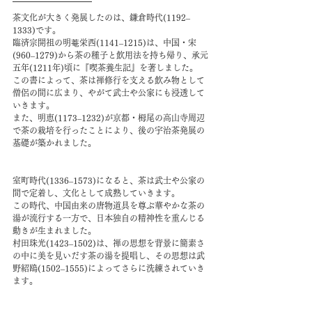
茶文化が大きく発展したのは、鎌倉時代(1192–
1333)です。
臨済宗開祖の明菴栄西(1141–1215)は、中国・宋
(960–1279)から茶の種子と飲用法を持ち帰り、承元
五年(1211年)頃に『喫茶養生記』を著しました。
この書によって、茶は禅修行を支える飲み物として
僧侶の間に広まり、やがて武士や公家にも浸透して
いきます。
また、明恵(1173–1232)が京都・栂尾の高山寺周辺
で茶の栽培を行ったことにより、後の宇治茶発展の
基礎が築かれました。
室町時代(1336–1573)になると、茶は武士や公家の
間で定着し、文化として成熟していきます。
この時代、中国由来の唐物道具を尊ぶ華やかな茶の
湯が流行する一方で、日本独自の精神性を重んじる
動きが生まれました。
村田珠光(1423–1502)は、禅の思想を背景に簡素さ
の中に美を見いだす茶の湯を提唱し、その思想は武
野紹鴎(1502–1555)によってさらに洗練されていき
ます。