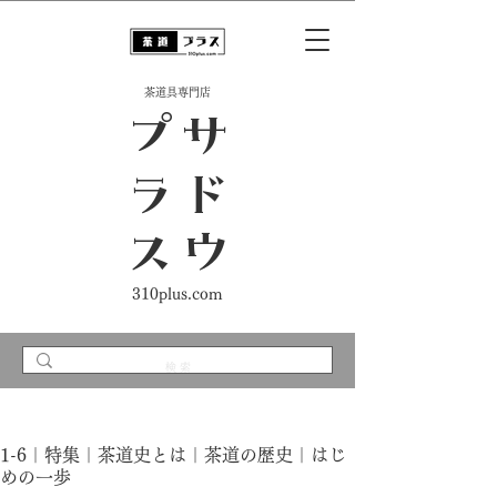
​茶道具専門店
ス
サ
ド
ウ
プ
ラ
310plus.com
1-6｜特集｜茶道史とは｜茶道の歴史｜はじ
めの一歩