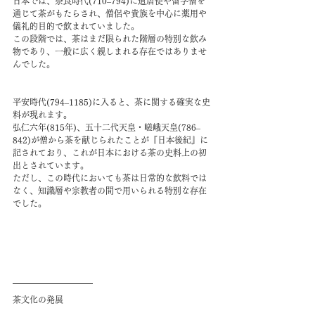
日本では、奈良時代(710–794)に遣唐使や留学僧を
通じて茶がもたらされ、僧侶や貴族を中心に薬用や
儀礼的目的で飲まれていました。
この段階では、茶はまだ限られた階層の特別な飲み
物であり、一般に広く親しまれる存在ではありませ
んでした。
平安時代(794–1185)に入ると、茶に関する確実な史
料が現れます。
弘仁六年(815年)、五十二代天皇・嵯峨天皇(786–
842)が僧から茶を献じられたことが『日本後紀』に
記されており、これが日本における茶の史料上の初
出とされています。
ただし、この時代においても茶は日常的な飲料では
なく、知識層や宗教者の間で用いられる特別な存在
でした。
茶文化の発展