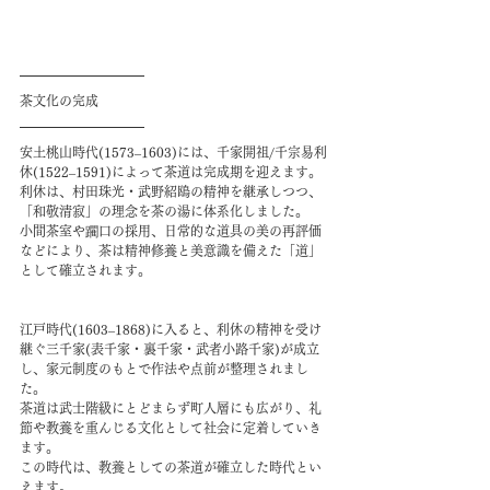
茶文化の完成
安土桃山時代(1573–1603)には、千家開祖/千宗易利
休(1522–1591)によって茶道は完成期を迎えます。
利休は、村田珠光・武野紹鴎の精神を継承しつつ、
「和敬清寂」の理念を茶の湯に体系化しました。
小間茶室や躙口の採用、日常的な道具の美の再評価
などにより、茶は精神修養と美意識を備えた「道」
として確立されます。
江戸時代(1603–1868)に入ると、利休の精神を受け
継ぐ三千家(表千家・裏千家・武者小路千家)が成立
し、家元制度のもとで作法や点前が整理されまし
た。
茶道は武士階級にとどまらず町人層にも広がり、礼
節や教養を重んじる文化として社会に定着していき
ます。
この時代は、教養としての茶道が確立した時代とい
えます。