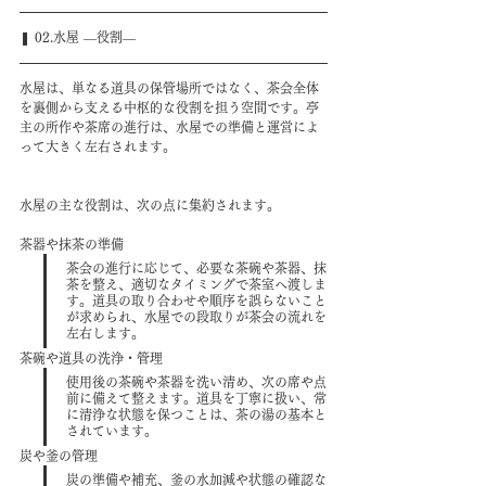
❚ 02.水屋 ―役割―
水屋は、単なる道具の保管場所ではなく、茶会全体
を裏側から支える中枢的な役割を担う空間です。亭
主の所作や茶席の進行は、水屋での準備と運営によ
って大きく左右されます。
水屋の主な役割は、次の点に集約されます。
茶器や抹茶の準備
茶会の進行に応じて、必要な茶碗や茶器、抹
茶を整え、適切なタイミングで茶室へ渡しま
す。道具の取り合わせや順序を誤らないこと
が求められ、水屋での段取りが茶会の流れを
左右します。
茶碗や道具の洗浄・管理
使用後の茶碗や茶器を洗い清め、次の席や点
前に備えて整えます。道具を丁寧に扱い、常
に清浄な状態を保つことは、茶の湯の基本と
されています。
炭や釜の管理
炭の準備や補充、釜の水加減や状態の確認な