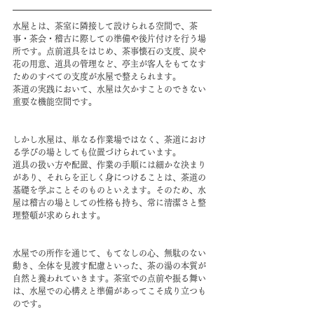
水屋とは、茶室に隣接して設けられる空間で、茶
事・茶会・稽古に際しての準備や後片付けを行う場
所です。点前道具をはじめ、茶事懐石の支度、炭や
花の用意、道具の管理など、亭主が客人をもてなす
ためのすべての支度が水屋で整えられます。
茶道の実践において、水屋は欠かすことのできない
重要な機能空間です。
しかし水屋は、単なる作業場ではなく、茶道におけ
る学びの場としても位置づけられています。
道具の扱い方や配置、作業の手順には細かな決まり
があり、それらを正しく身につけることは、茶道の
基礎を学ぶことそのものといえます。そのため、水
屋は稽古の場としての性格も持ち、常に清潔さと整
理整頓が求められます。
水屋での所作を通じて、もてなしの心、無駄のない
動き、全体を見渡す配慮といった、茶の湯の本質が
自然と養われていきます。茶室での点前や振る舞い
は、水屋での心構えと準備があってこそ成り立つも
のです。