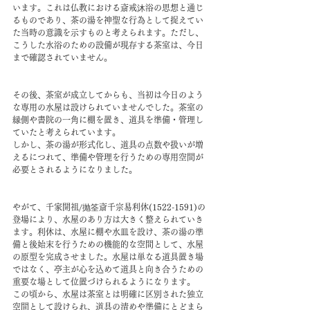
います。これは仏教における斎戒沐浴の思想と通じ
るものであり、茶の湯を神聖な行為として捉えてい
た当時の意識を示すものと考えられます。ただし、
こうした水浴のための設備が現存する茶室は、今日
まで確認されていません。
その後、茶室が成立してからも、当初は今日のよう
な専用の水屋は設けられていませんでした。茶室の
縁側や書院の一角に棚を置き、道具を準備・管理し
ていたと考えられています。
しかし、茶の湯が形式化し、道具の点数や扱いが増
えるにつれて、準備や管理を行うための専用空間が
必要とされるようになりました。
やがて、千家開祖/抛筌斎千宗易利休(1522-1591)の
登場により、水屋のあり方は大きく整えられていき
ます。利休は、水屋に棚や水皿を設け、茶の湯の準
備と後始末を行うための機能的な空間として、水屋
の原型を完成させました。水屋は単なる道具置き場
ではなく、亭主が心を込めて道具と向き合うための
重要な場として位置づけられるようになります。
この頃から、水屋は茶室とは明確に区別された独立
空間として設けられ、道具の清めや準備にとどまら