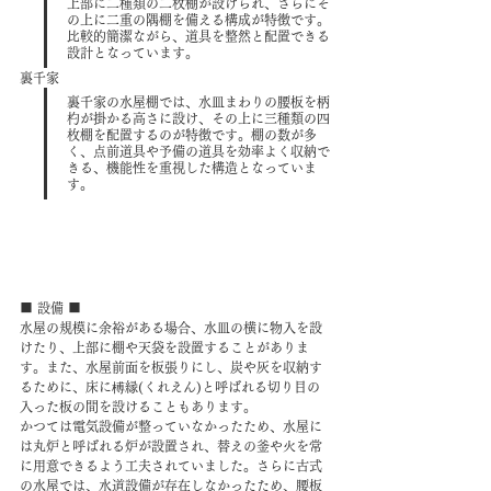
上部に二種類の二枚棚が設けられ、さらにそ
の上に二重の隅棚を備える構成が特徴です。
比較的簡潔ながら、道具を整然と配置できる
設計となっています。
裏千家
裏千家の水屋棚では、水皿まわりの腰板を柄
杓が掛かる高さに設け、その上に三種類の四
枚棚を配置するのが特徴です。棚の数が多
く、点前道具や予備の道具を効率よく収納で
きる、機能性を重視した構造となっていま
す。
■ 設備 ■
水屋の規模に余裕がある場合、水皿の横に物入を設
けたり、上部に棚や天袋を設置することがありま
す。また、水屋前面を板張りにし、炭や灰を収納す
るために、床に榑縁(くれえん)と呼ばれる切り目の
入った板の間を設けることもあります。
かつては電気設備が整っていなかったため、水屋に
は丸炉と呼ばれる炉が設置され、替えの釜や火を常
に用意できるよう工夫されていました。さらに古式
の水屋では、水道設備が存在しなかったため、腰板