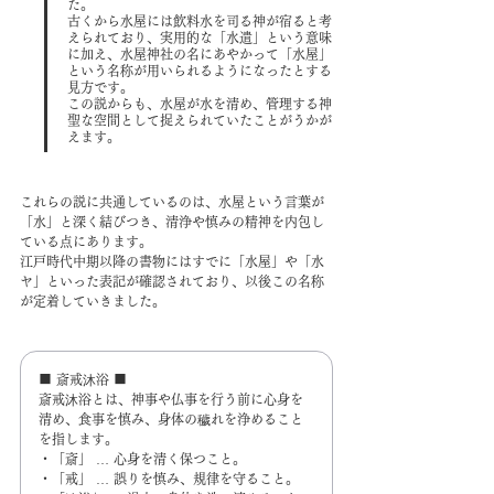
た。
古くから水屋には飲料水を司る神が宿ると考
えられており、実用的な「水遣」という意味
に加え、水屋神社の名にあやかって「水屋」
という名称が用いられるようになったとする
見方です。
この説からも、水屋が水を清め、管理する神
聖な空間として捉えられていたことがうかが
えます。
これらの説に共通しているのは、水屋という言葉が
「水」と深く結びつき、清浄や慎みの精神を内包し
ている点にあります。
江戸時代中期以降の書物にはすでに「水屋」や「水
ヤ」といった表記が確認されており、以後この名称
が定着していきました。
■ 斎戒沐浴 ■
斎戒沐浴とは、神事や仏事を行う前に心身を
清め、食事を慎み、身体の穢れを浄めること
を指します。
・「斎」 … 心身を清く保つこと。
・「戒」 … 誤りを慎み、規律を守ること。