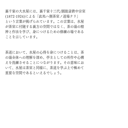
裏千家の大水屋には、裏千家十三代/圓能斎鉄中宗室
(1872-1924)による「此処ハ側茶室ノ道場ナリ」
という言葉が掲げられています。この言葉は、水屋
が茶室に付随する裏方の空間ではなく、茶の湯の精
神と作法を学び、身につけるための修練の場である
ことを示しています。
茶道において、水屋の心得を身につけることは、茶
の湯全体への理解を深め、亭主としての所作や心構
えを洗練させることにつながります。その意味にお
いて、水屋は茶室と同様に、茶道を学ぶ上で極めて
重要な空間であるといえるでしょう。