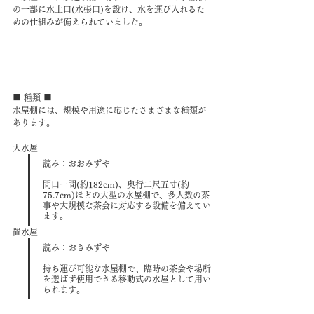
の一部に水上口(水張口)を設け、水を運び入れるた
めの仕組みが備えられていました。
■ 種類 ■
水屋棚には、規模や用途に応じたさまざまな種類が
あります。
大水屋
読み：おおみずや
間口一間(約182cm)、奥行二尺五寸(約
75.7cm)ほどの大型の水屋棚で、多人数の茶
事や大規模な茶会に対応する設備を備えてい
ます。
置水屋
読み：おきみずや
持ち運び可能な水屋棚で、臨時の茶会や場所
を選ばず使用できる移動式の水屋として用い
られます。