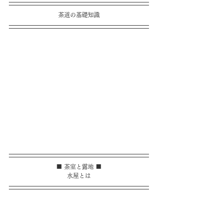
茶道の基礎知識
■ 茶室と露地 ■
水屋とは