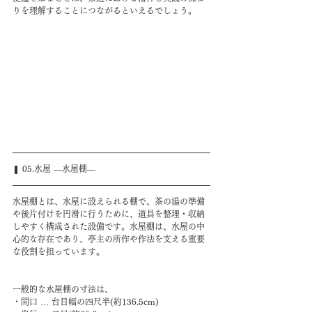
りを理解することにつながるといえるでしょう。
❚ 05.水屋 ―水屋棚―
水屋棚とは、水屋に設えられる棚で、茶の湯の準備
や後片付けを円滑に行うために、道具を整理・収納
しやすく構成された設備です。水屋棚は、水屋の中
心的な存在であり、亭主の所作や作法を支える重要
な役割を担っています。
一般的な水屋棚の寸法は、
・間口 … 台目幅の四尺半(約136.5cm)