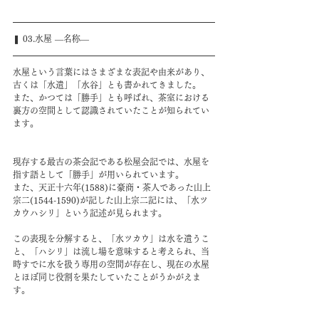
❚ 03.水屋 ―名称―
水屋という言葉にはさまざまな表記や由来があり、
古くは「水遣」「水谷」とも書かれてきました。
また、かつては「勝手」とも呼ばれ、茶室における
裏方の空間として認識されていたことが知られてい
ます。
現存する最古の茶会記である松屋会記では、水屋を
指す語として「勝手」が用いられています。
また、天正十六年(1588)に豪商・茶人であった山上
宗二(1544-1590)が記した山上宗二記には、「水ツ
カウハシリ」という記述が見られます。
この表現を分解すると、「水ツカウ」は水を遣うこ
と、「ハシリ」は流し場を意味すると考えられ、当
時すでに水を扱う専用の空間が存在し、現在の水屋
とほぼ同じ役割を果たしていたことがうかがえま
す。