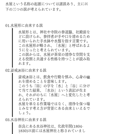
水屋という名称の起源については諸説あり、主に以
下の三つの説が考えられています。
01.水屋形に由来する説
水屋形とは、神社や寺院の参道脇、社殿前な
どに設けられ、参拝者が手や口を清めるため
に用いられた手水鉢や水盤を指す言葉です。
この水屋形が略され、「水屋」と呼ばれるよ
うになったと考えられています。
この説からは、水屋が茶室の清浄な空間を支
える役割と共通する性格を持つことが読み取
れます。
02.斎戒沐浴に由来する説
斎戒沐浴とは、飲食や行動を慎み、心身の穢
れを清めることを意味します。
このうち「浴」の字を「水」と「谷」に分け
て当てた結果、「水谷」という表記が生ま
れ、それがのちに「水屋」へと変化したと考
えられています。
水屋を単なる作業場ではなく、清浄を保つ場
とみなす考え方が背景にある由来といえるで
しょう。
03.水谷神社に由来する説
奈良にある水谷神社は、化政年間(1804-
1830)以前には水屋神社と称されていまし