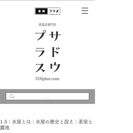
​茶道具専門店
ス
サ
ド
ウ
プ
ラ
310plus.com
1-5｜水屋とは｜水屋の歴史と設え｜茶室と
露地