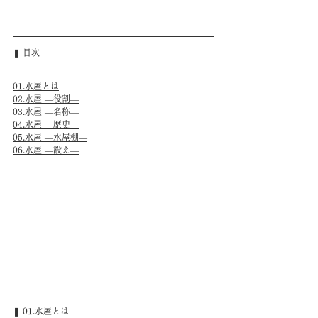
❚ 目次
01.水屋とは
02.水屋 ―役割―
03.水屋 ―名称―
04.水屋 ―歴史―
05.水屋 ―水屋棚―
06.水屋 ―設え―
❚ 01.水屋とは