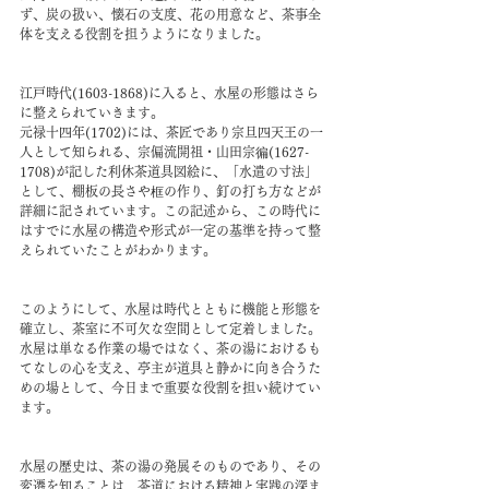
ず、炭の扱い、懐石の支度、花の用意など、茶事全
体を支える役割を担うようになりました。
江戸時代(1603-1868)に入ると、水屋の形態はさら
に整えられていきます。
元禄十四年(1702)には、茶匠であり宗旦四天王の一
人として知られる、宗偏流開祖・山田宗徧(1627-
1708)が記した利休茶道具図絵に、「水遣の寸法」
として、棚板の長さや框の作り、釘の打ち方などが
詳細に記されています。この記述から、この時代に
はすでに水屋の構造や形式が一定の基準を持って整
えられていたことがわかります。
このようにして、水屋は時代とともに機能と形態を
確立し、茶室に不可欠な空間として定着しました。
水屋は単なる作業の場ではなく、茶の湯におけるも
てなしの心を支え、亭主が道具と静かに向き合うた
めの場として、今日まで重要な役割を担い続けてい
ます。
水屋の歴史は、茶の湯の発展そのものであり、その
変遷を知ることは、茶道における精神と実践の深ま