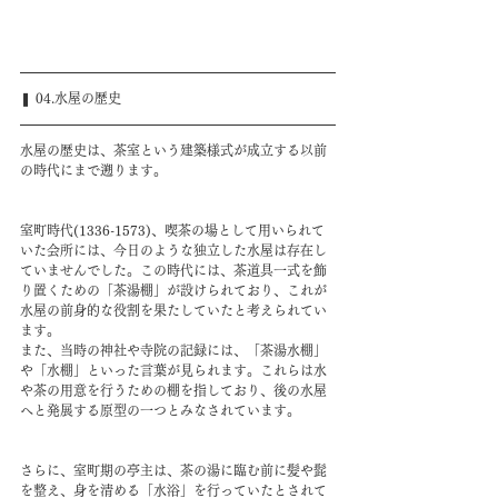
❚ 04.水屋の歴史
水屋の歴史は、茶室という建築様式が成立する以前
の時代にまで遡ります。
室町時代(1336-1573)、喫茶の場として用いられて
いた会所には、今日のような独立した水屋は存在し
ていませんでした。この時代には、茶道具一式を飾
り置くための「茶湯棚」が設けられており、これが
水屋の前身的な役割を果たしていたと考えられてい
ます。
また、当時の神社や寺院の記録には、「茶湯水棚」
や「水棚」といった言葉が見られます。これらは水
や茶の用意を行うための棚を指しており、後の水屋
へと発展する原型の一つとみなされています。
さらに、室町期の亭主は、茶の湯に臨む前に髪や髭
を整え、身を清める「水浴」を行っていたとされて