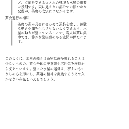
ど、点前を支える火と水の管理も水屋の重要
な役割です。表に見えない部分での細やかな
配慮が、茶席の安定につながります。
茶会進行の補助
茶席の進み具合に合わせて道具を渡し、無駄
な動きや間を生じさせないよう支えます。水
屋の動きが整っていることで、客人は茶に集
中でき、静かな緊張感のある空間が保たれま
す。
このように、水屋の働きは茶室に直接現れることは
少ないものの、茶会全体の美意識や雰囲気を根底か
ら支えています。整った水屋の運営は、亭主のもて
なしの心を形にし、茶道の精神を実践するうえで欠
かせない存在といえるでしょう。