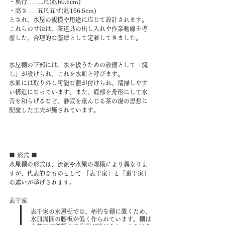
・奥行 … 二尺(約60.6cm)
・高さ … 五尺五寸(約166.5cm)
とされ、水屋の規模や用途に応じて設計されます。
これらの寸法は、茶道具の出し入れや作業動線を考
慮した、合理的な基準として定着してきました。
水屋棚の下部には、水を扱うための設備として「流
し」が設けられ、これを水皿と呼びます。
水皿には取り外し可能な蓋が付けられ、清掃しやす
い構造になっています。また、底部を舟形にして水
音を和らげるなど、静寂を重んじる茶の湯の思想に
配慮した工夫が施されています。
■ 形式 ■
水屋棚の形式は、流派や水屋の規模により異なりま
すが、代表的なものとして 「表千家」と「裏千家」 
の違いが挙げられます。​
表千家
表千家の水屋棚では、柄杓を棚に置くため、
水皿周囲の腰板が低く作られています。棚は