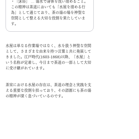
・「沐浴」 … 湯水で身体を洗い清めること。
この精神は茶道においても「水屋を清める行
為」として通じており、茶の湯の場を神聖な
空間として整える大切な役割を果たしていま
す。
​水屋は単なる作業場ではなく、水を扱う神聖な空間
として、さまざまな由来を持つ言葉と共に発展して
きました。江戸時代(1603-1868)以降、「水屋」と
いう名称が定着し、今日まで茶道の一部として大切
に受け継がれています。
茶室における水屋の存在は、茶道の理念と実践を支
える重要な役割を担っており、その語源にも茶の湯
の精神が深く息づいているのです。