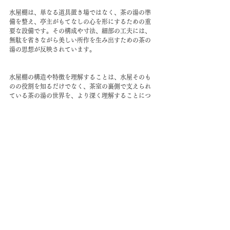
水屋棚は、単なる道具置き場ではなく、茶の湯の準
備を整え、亭主がもてなしの心を形にするための重
要な設備です。その構成や寸法、細部の工夫には、
無駄を省きながら美しい所作を生み出すための茶の
湯の思想が反映されています。
水屋棚の構造や特徴を理解することは、水屋そのも
のの役割を知るだけでなく、茶室の裏側で支えられ
ている茶の湯の世界を、より深く理解することにつ
ながります。
❚ 06.水屋 ―設え―