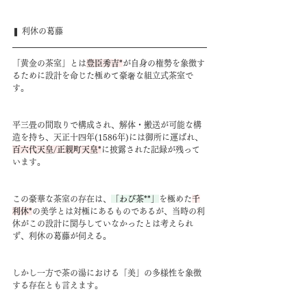
❚ 利休の葛藤
「黄金の茶室」とは
豊臣秀吉*
が自身の権勢を象徴す
るために設計を命じた極めて豪奢な組立式茶室で
す。
平三畳の間取りで構成され、解体・搬送が可能な構
造を持ち、天正十四年(1586年)には御所に運ばれ、
百六代天皇/正親町天皇*
に披露された記録が残って
います。
この豪華な茶室の存在は、
「わび茶**」
を極めた
千
利休*
の美学とは対極にあるものであるが、当時の利
休がこの設計に関与していなかったとは考えられ
ず、利休の葛藤が伺える。
しかし一方で茶の湯における「美」の多様性を象徴
する存在とも言えます。