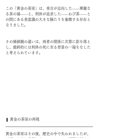
この「黄金の茶室」は、秀吉が志向した――華麗な
る茶の湯――と、利休が追求した――わび茶――と
の間にある美意識の大きな隔たりを象徴する存在と
なりました。
その価値観の違いは、両者の関係に次第に影を落と
し、最終的には利休の死に至る背景の一端をなした
と考えられています。
❚ ​黄金の茶室の再現
​黄金の茶室はその後、歴史の中で失われましたが、