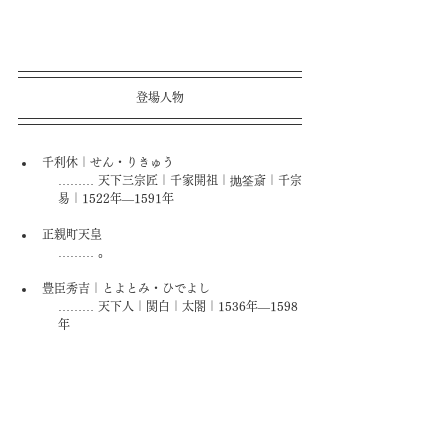
登場人物
千利休｜せん・りきゅう
……… 天下三宗匠｜千家開祖｜抛筌斎｜千宗
易｜1522年―1591年
正親町天皇
……… 。
豊臣秀吉｜とよとみ・ひでよし
……… 天下人｜関白｜太閤｜1536年―1598
年