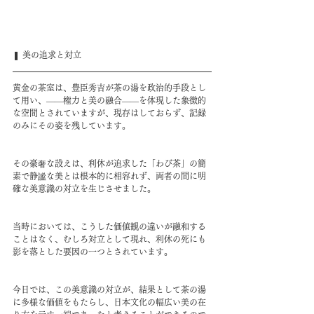
❚ ​美の追求と対立
黄金の茶室は、豊臣秀吉が茶の湯を政治的手段とし
て用い、――権力と美の融合――を体現した象徴的
な空間とされていますが、現存はしておらず、記録
のみにその姿を残しています。
その豪奢な設えは、利休が追求した「わび茶」の簡
素で静謐な美とは根本的に相容れず、両者の間に明
確な美意識の対立を生じさせました。
当時においては、こうした価値観の違いが融和する
ことはなく、むしろ対立として現れ、利休の死にも
影を落とした要因の一つとされています。
今日では、この美意識の対立が、結果として茶の湯
に多様な価値をもたらし、日本文化の幅広い美の在