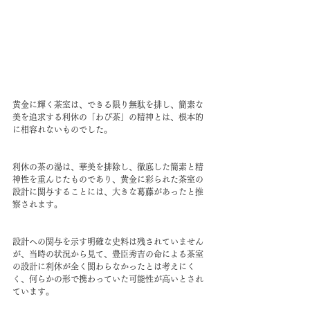
黄金に輝く茶室は、できる限り無駄を排し、簡素な
美を追求する利休の「わび茶」の精神とは、根本的
に相容れないものでした。
利休の茶の湯は、華美を排除し、徹底した簡素と精
神性を重んじたものであり、黄金に彩られた茶室の
設計に関与することには、大きな葛藤があったと推
察されます。
設計への関与を示す明確な史料は残されていません
が、当時の状況から見て、豊臣秀吉の命による茶室
の設計に利休が全く関わらなかったとは考えにく
く、何らかの形で携わっていた可能性が高いとされ
ています。