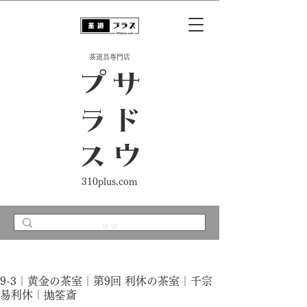
​茶道具専門店
ス
サ
ド
ウ
プ
ラ
310plus.com
9-3｜黄金の茶室｜第9回 利休の茶室｜千宗
易利休｜抛筌斎