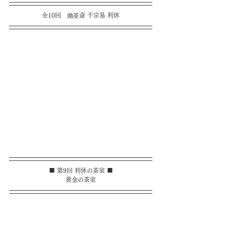
全10回　抛筌斎 千宗易 利休
■ 第9回 利休の茶室 ■
黄金の茶室