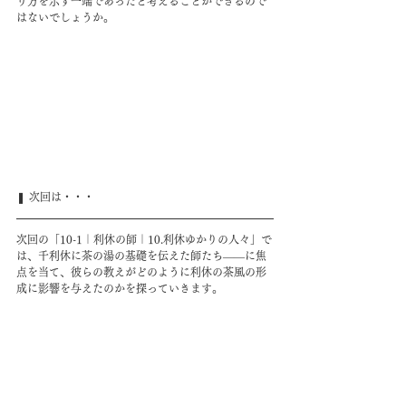
り方を示す一端であったと考えることができるので
はないでしょうか。
❚ 次回は・・・
次回の「10-1｜利休の師｜10.利休ゆかりの人々」で
は、千利休に茶の湯の基礎を伝えた師たち――に焦
点を当て、彼らの教えがどのように利休の茶風の形
成に影響を与えたのかを探っていきます。