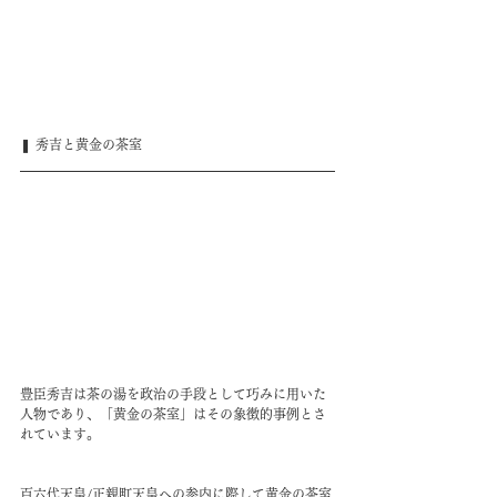
❚ 秀吉と黄金の茶室
豊臣秀吉は茶の湯を政治の手段として巧みに用いた
人物であり、「黄金の茶室」はその象徴的事例とさ
れています。
百六代天皇/正親町天皇への参内に際して黄金の茶室