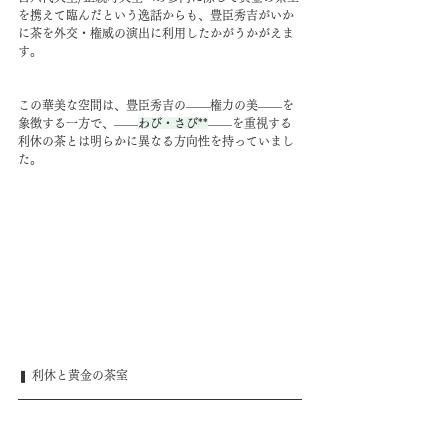
を携えて臨んだという逸話からも、豊臣秀吉がいか
に茶を外交・権威の演出に利用したかがうかがえま
す。
この華美な空間は、豊臣秀吉の――権力の美――を
象徴する一方で、――
わび・さび**
――を重視する
利休の茶とは明らかに異なる方向性を持っていまし
た。
❚ 利休と黄金の茶室