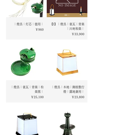
｜燈具｜灯芯｜徳用｜
【I】｜燈具｜雀瓦｜青楽
｜川嵜和楽｜
価格
￥960
価格
￥33,900
｜燈具｜雀瓦｜青楽｜松
｜燈具｜木地｜御座敷行
楽窯｜
燈｜露地兼用｜
価格
価格
￥25,100
￥23,800