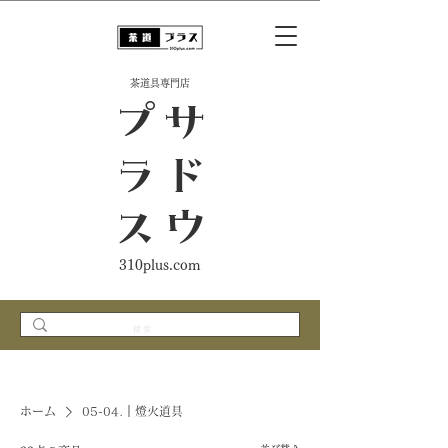
​茶道具専門店
ス
サ
ド
ウ
プ
ラ
310plus.com
ホーム
05-04.｜燈火道具