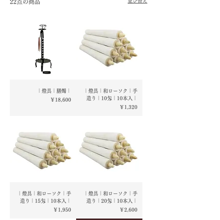
並び替え
22点の商品
｜燈具｜膳燭｜
｜燈具｜和ローソク｜手
造り｜10匁｜10本入｜
価格
￥18,600
価格
￥1,320
｜燈具｜和ローソク｜手
｜燈具｜和ローソク｜手
造り｜15匁｜10本入｜
造り｜20匁｜10本入｜
価格
価格
￥1,950
￥2,600