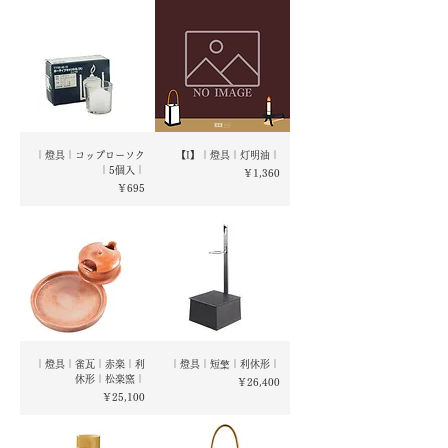
｜燈具｜コップローソク
【I】｜燈具｜灯明油｜
｜5個入｜
価格
￥1,360
価格
￥695
｜燈具｜雀瓦｜赤楽｜利
｜燈具｜短檠｜利休形｜
休形｜松楽窯｜
価格
￥26,400
価格
￥25,100