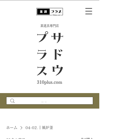
​茶道具専門店
ス
サ
ド
ウ
プ
ラ
310plus.com
ホーム
04-02.｜風炉釜