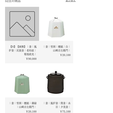
並び替え
52点の商品
【N】【画無】｜釜｜風
｜釜｜雪洞｜檀紙｜白｜
炉釜｜尻張釜｜老松紋｜
山崎吉左衛門｜
菊池政光｜
価格
￥20,100
価格
￥90,000
｜釜｜雪洞｜檀紙｜薄緑
｜釜｜風炉釜｜筒釜｜糸
｜山崎吉左衛門｜
目｜夕美釜｜
価格
価格
￥20,100
￥75,100