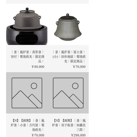
｜釜｜風炉釜｜真形釜｜
｜釜｜風炉釜｜富士釜｜
羽付｜菊池政光｜限定商
(小)｜浜松地紋｜菊池政
品｜
光｜限定商品｜
価格
価格
￥90,000
￥70,000
【N】【画無】｜釜｜風
【N】【画無】｜釜｜風
炉釜｜小釜｜万代屋｜菊
炉釜｜羽子板釜｜加藤忠
池政光｜
三郎｜
価格
価格
￥70,000
￥298,000