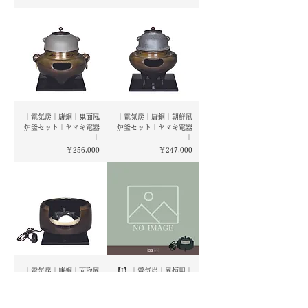
｜電気炭｜唐銅｜鬼面風
｜電気炭｜唐銅｜朝鮮風
炉釜セット｜ヤマキ電器
炉釜セット｜ヤマキ電器
｜
｜
価格
価格
￥256,000
￥247,000
｜電気炭｜唐銅｜面取風
【I】｜電気炭｜風炉用｜
炉セット｜ヤマキ電器｜
裏流｜五徳付｜ヤマキ電
器｜
価格
￥182,000
価格
￥29,000