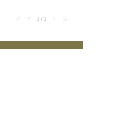
1
/
1
商品カテゴリー
茶道具
流派
季節
茶道具
> すべて > 茶碗 > 掛物 > 茶杓 > 茶入 >
釜道具
棗 > 香合 > 水指 > 菓子器 > 花入 > 蓋置