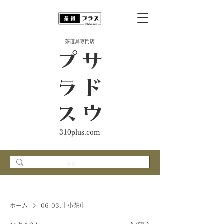
​茶道具専門店
ス
サ
ド
ウ
プ
ラ
310plus.com
ホーム
06-03.｜小茶巾