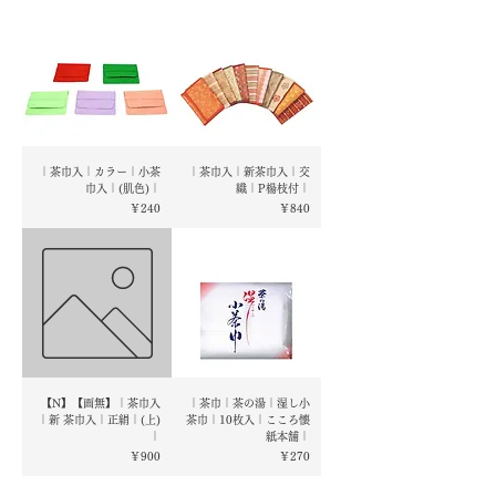
｜茶巾入｜カラー｜小茶
｜茶巾入｜新茶巾入｜交
巾入｜(肌色)｜
織｜P楊枝付｜
価格
価格
￥240
￥840
【N】【画無】｜茶巾入
｜茶巾｜茶の湯｜湿し小
｜新 茶巾入｜正絹｜(上)
茶巾｜10枚入｜こころ懐
｜
紙本舗｜
価格
価格
￥900
￥270