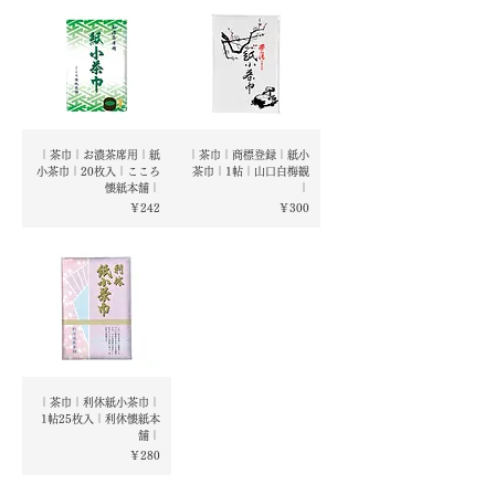
｜茶巾｜お濃茶席用｜紙
｜茶巾｜商標登録｜紙小
小茶巾｜20枚入｜こころ
茶巾｜1帖｜山口白梅観
懐紙本舗｜
｜
価格
価格
￥242
￥300
｜茶巾｜利休紙小茶巾｜
1帖25枚入｜利休懐紙本
舗｜
価格
￥280