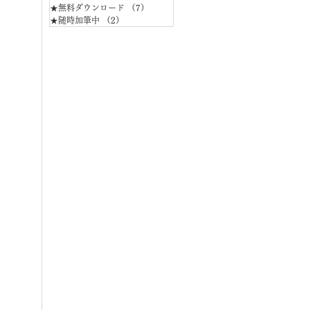
★無料ダウンロード
（7）
7件の記事
★随時加筆中
（2）
2件の記事