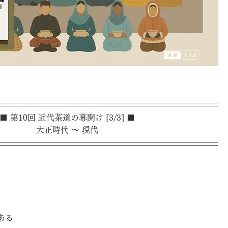
■ 第10回 近代茶道の幕開け [3/3] ■
大正時代 ～ 現代
ある