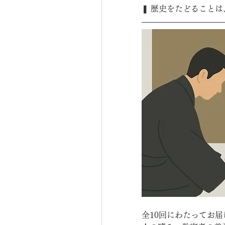
❚ 歴史をたどること
全10回にわたってお