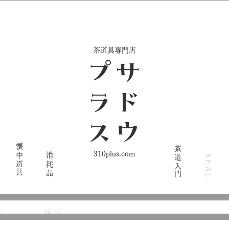
​茶道具専門店
ス
サ
ド
ウ
プ
ラ
懐中道具
茶道入門
310plus.com
消耗品
SEAL