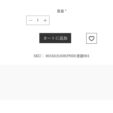
数量
*
カートに追加
SKU： 00163|S|038|P059|書籍001