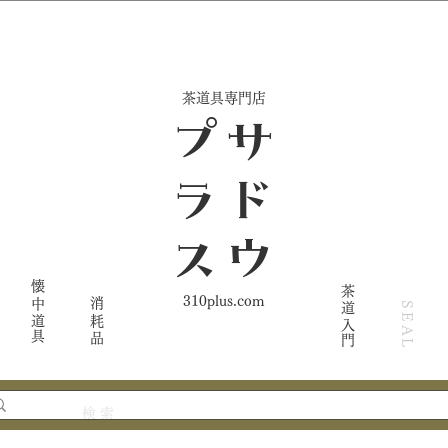
​茶道具専門店
ス
サ
ド
ウ
プ
ラ
懐中道具
茶道入門
310plus.com
消耗品
SEAL