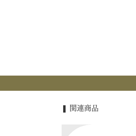
｜流 派｜ 表千家/不審庵
｜品 名｜ 新版 「はじめての茶の
｜内 容｜ B5変 / 226ページ
｜発 売｜ 2018/03/30
｜発 刊｜ 主婦の友社
｜著 者｜ 千宗左
｜検 索｜ ―――
❚ 関連商品