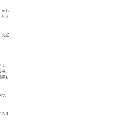
こから
ロセス
に役立
いこ、
茶事、
網羅し
ので、
立ちま