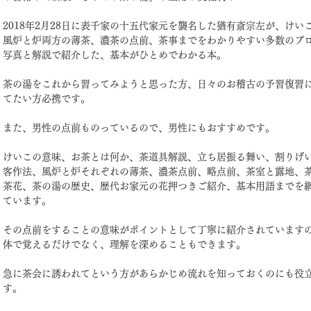
2018年2月28日に表千家の十五代家元を襲名した猶有斎宗左が、けい
風炉と炉両方の薄茶、濃茶の点前、茶事までをわかりやすい多数のプ
写真と解説で紹介した、基本がひとめでわかる本。
茶の湯をこれから習ってみようと思った方、日々のお稽古の予習復習
てたい方必携です。
また、男性の点前ものっているので、男性にもおすすめです。
けいこの意味、お茶とは何か、茶道具解説、立ち居振る舞い、割りげ
客作法、風炉と炉それぞれの薄茶、濃茶点前、略点前、茶室と露地、
茶花、茶の湯の歴史、歴代お家元の花押つきご紹介、基本用語までを
ています。
その点前をすることの意味がポイントとして丁寧に紹介されています
体で覚えるだけでなく、理解を深めることもできます。
急に茶会に誘われてという方があらかじめ流れを知っておくのにも役
す。