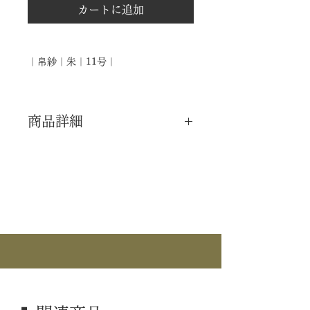
カートに追加
｜帛紗｜朱｜11号｜
商品詳細
｜分 類｜ 新品
｜カ テ｜ 懐中道具 / 帛紗
｜作 者｜ ―――
｜商 品｜ 帛紗
｜景 色｜ 朱
｜仕 様｜ 11号
｜外 箱｜ 化粧箱