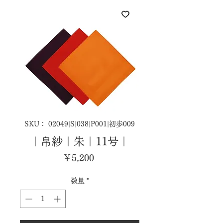
SKU： 02049|S|038|P001|初歩009
｜帛紗｜朱｜11号｜
価
￥5,200
格
数量
*