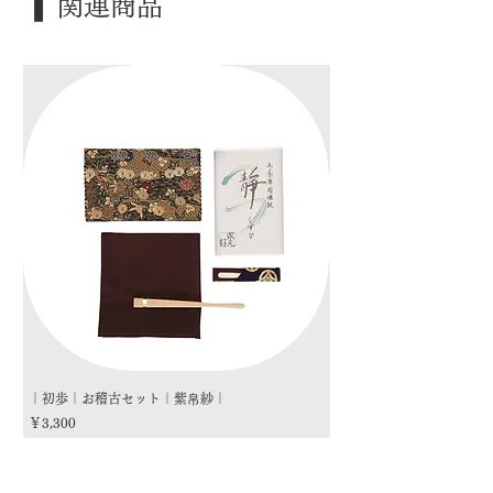
❚ 関連商品
｜季 節｜ ―――
｜歳 時｜ ―――
｜検 索｜ 帛紗 / 袱紗 / 服紗
｜初歩｜お稽古セット｜紫帛紗｜
｜初歩｜お稽古セット｜朱
価格
価格
￥3,300
￥3,300