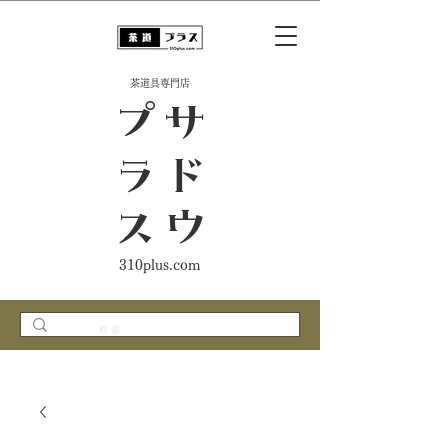
​茶道具専門店
ス
サ
ド
ウ
プ
ラ
310plus.com