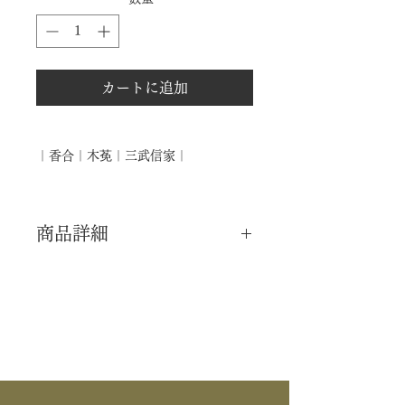
カートに追加
｜香合｜木莬｜三武信家｜
商品詳細
｜分 類｜ 新品
｜カ テ｜ 香合
｜作 者｜ 三武信家
｜商 品｜ 香合
｜景 色｜ 木莵