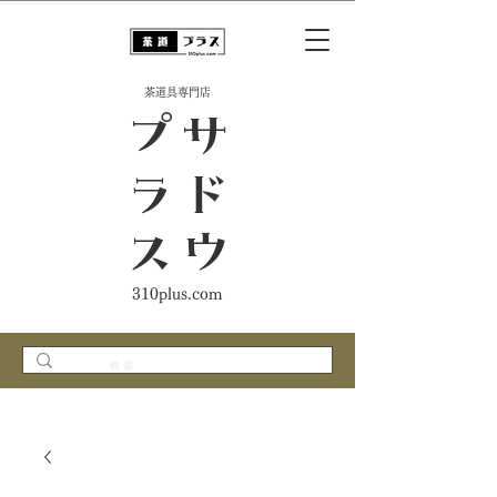
​茶道具専門店
ス
サ
ド
ウ
プ
ラ
310plus.com