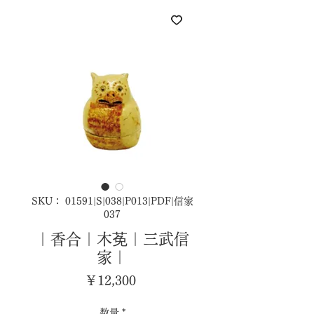
SKU： 01591|S|038|P013|PDF|信家
037
｜香合｜木莬｜三武信
家｜
価
￥12,300
格
数量
*