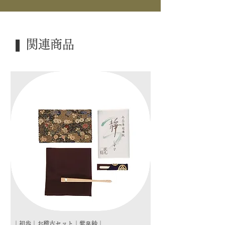
｜寸 法｜ 4.8×5.0cm
｜外 箱｜ ―――
❚ 関連商品
｜季 節｜ 炉
｜歳 時｜ ―――
｜検 索｜ ―――
｜初歩｜お稽古セット｜紫帛紗｜
｜初歩｜お稽古セット｜朱