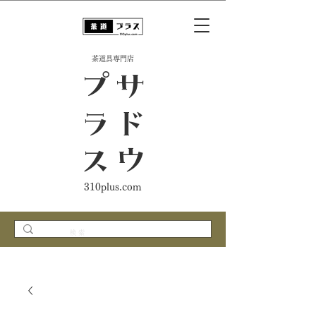
​茶道具専門店
ス
サ
ド
ウ
プ
ラ
310plus.com