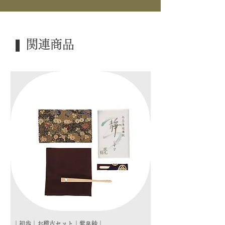
｜寸 法｜ 3.7×5.0×6.3cm
｜外 箱｜ ―――
❚ 関連商品
｜季 節｜ 炉
｜歳 時｜ ―――
｜検 索｜ ―――
｜初歩｜お稽古セット｜紫帛紗｜
｜初歩｜お稽古セット｜朱