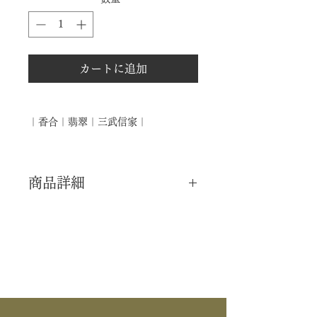
カートに追加
｜香合｜翡翠｜三武信家｜
商品詳細
｜分 類｜ 新品
｜カ テ｜ 香合
｜作 者｜ 三武信家
｜商 品｜ 香合
｜景 色｜ 翡翠