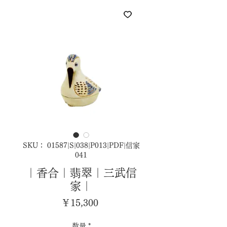
SKU： 01587|S|038|P013|PDF|信家
041
｜香合｜翡翠｜三武信
家｜
価
￥15,300
格
数量
*