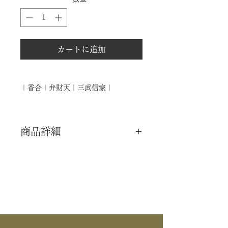
カートに追加
｜香合｜弁財天｜三武信家｜
商品詳細
｜分 類｜ 新品
｜カ テ｜ 香合
｜作 者｜ 三武信家
｜商 品｜ 香合
｜景 色｜ 弁財天