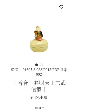
SKU： 01607|S|038|P013|PDF|信家
002
｜香合｜弁財天｜三武
信家｜
価
￥19,400
格
数量
*