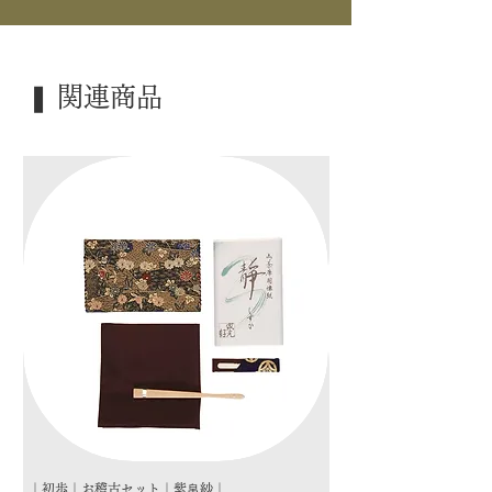
｜寸 法｜ 5.5×7.5cm
｜外 箱｜ ―――
❚ 関連商品
｜季 節｜ 炉
｜歳 時｜ ―――
｜検 索｜ ―――
｜初歩｜お稽古セット｜紫帛紗｜
｜初歩｜お稽古セット｜朱