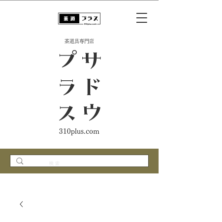
​茶道具専門店
ス
サ
ド
ウ
プ
ラ
310plus.com