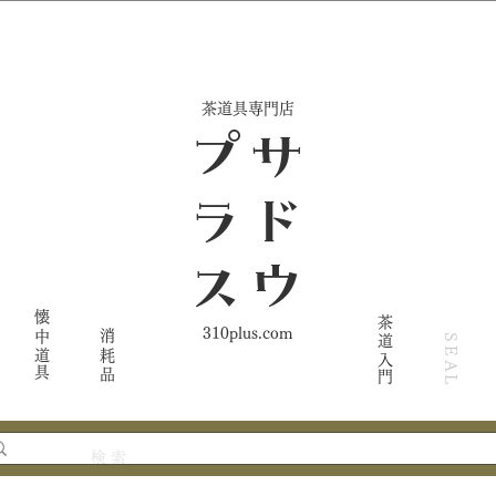
​茶道具専門店
ス
サ
ド
ウ
プ
ラ
懐中道具
茶道入門
310plus.com
消耗品
SEAL