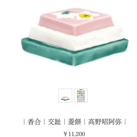
｜香合｜交趾｜菱餅｜高野昭阿弥｜
価
￥11,200