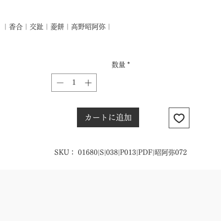
格
｜香合｜交趾｜菱餅｜高野昭阿弥｜
数量
*
カートに追加
SKU： 01680|S|038|P013|PDF|昭阿弥072