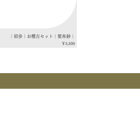
｜初歩｜お稽古セット｜紫帛紗｜
価格
￥3,300