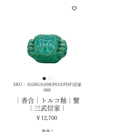
SKU： 01585|S|038|P013|PDF|信家
060
｜香合｜トルコ釉｜蟹
｜三武信家｜
価
￥12,700
格
数量
*