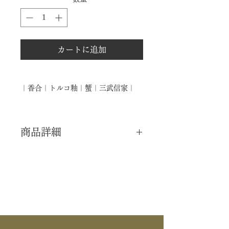
カートに追加
｜香合｜トルコ釉｜蟹｜三武信家｜
商品詳細
｜分 類｜ 新品
｜カ テ｜ 香合
｜作 者｜ 三武信家
｜商 品｜ 香合
｜品 名｜ トルコ釉