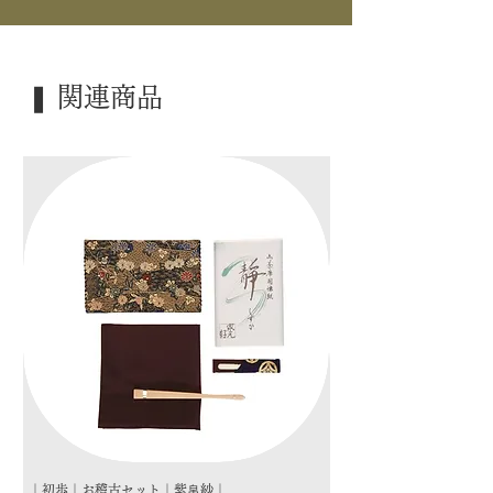
｜景 色｜ 蟹
｜寸 法｜ 5.8×4.2×3.5cm
｜外 箱｜ ―――
❚ 関連商品
｜季 節｜ 炉
｜歳 時｜ ―――
｜検 索｜ ―――
｜初歩｜お稽古セット｜紫帛紗｜
｜初歩｜お稽古セット｜朱