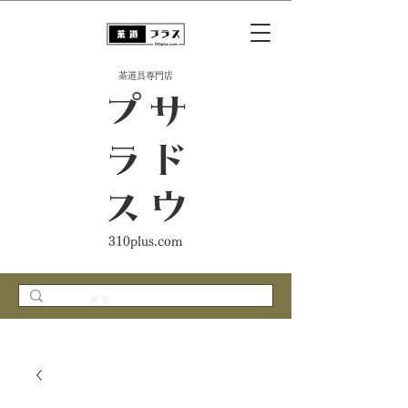
​茶道具専門店
ス
サ
ド
ウ
プ
ラ
310plus.com