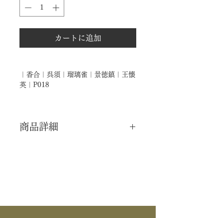
カートに追加
｜香合｜呉須｜瑠璃雀｜景徳鎮｜王懐
英｜P018
商品詳細
｜分 類｜ 新品
｜カ テ｜ 香合
｜作 者｜ 景徳鎮 / 王懐英
｜商 品｜ 景徳鎮 / 香合
｜品 名｜ 呉須