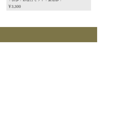
価格
価格
￥3,300
￥3,300
商品カテゴリー
茶道具
流派
季節
茶道具
> すべて > 茶碗 > 掛物 > 茶杓 > 茶入 >
釜道具
棗 > 香合 > 水指 > 菓子器 > 花入 > 蓋置
> 棚物 > 風炉先/屏風 > 皆具 > 建水 > 煙
>すべて > 炉釜 > 風炉釜 > 風炉｜紅鉢 > 炉
草盆関係 > 炭道具 > 茶箱関係 > 床飾｜莊道具
茶事道具
縁 > 鉄瓶 >電気炭｜電熱釜 > 他釜道具
> 建築関係 > 他茶道具