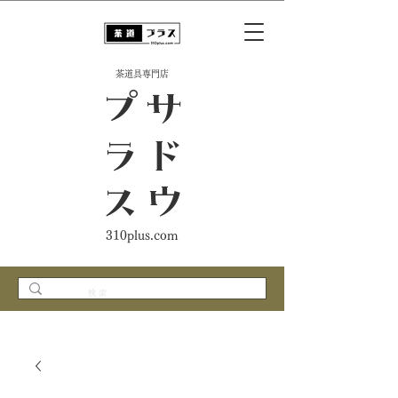
​茶道具専門店
ス
サ
ド
ウ
プ
ラ
310plus.com