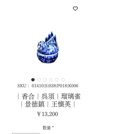
SKU： 01410|S|038|P018|K006
｜香合｜呉須｜瑠璃雀
｜景徳鎮｜王懐英｜
価
￥13,200
格
数量
*