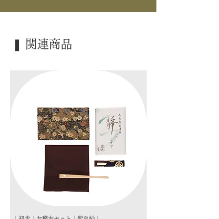
｜景 色｜ 瑠璃雀
｜外 箱｜ 桐箱
❚ 関連商品
｜季 節｜ ―――
｜歳 時｜ ―――
｜検 索｜ ―――
｜初歩｜お稽古セット｜紫帛紗｜
｜初歩｜お稽古セット｜朱