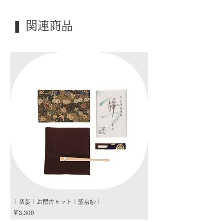
｜外 箱｜ 桐箱
❚ 関連商品
｜季 節｜ ―――
｜歳 時｜ ―――
｜検 索｜ ―――
｜初歩｜お稽古セット｜紫帛紗｜
｜初歩｜お稽古セット｜朱
価格
価格
￥3,300
￥3,300