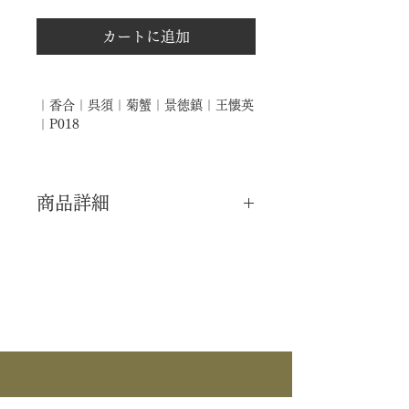
カートに追加
｜香合｜呉須｜菊蟹｜景徳鎮｜王懐英
｜P018
商品詳細
｜分 類｜ 新品
｜カ テ｜ 香合
｜作 者｜ 景徳鎮 / 王懐英
｜商 品｜ 景徳鎮 / 香合
｜品 名｜ 呉須
｜景 色｜ 菊蟹