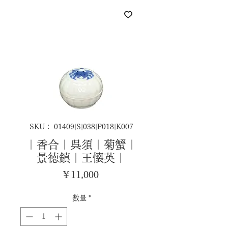
SKU： 01409|S|038|P018|K007
｜香合｜呉須｜菊蟹｜
景徳鎮｜王懐英｜
価
￥11,000
格
数量
*