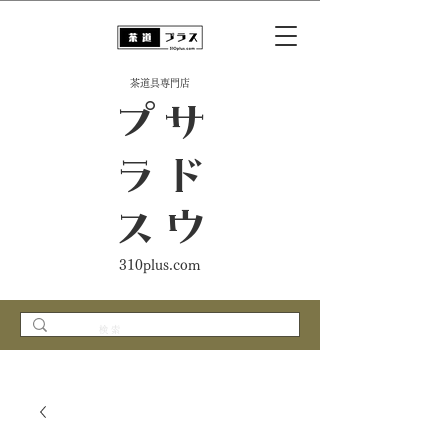
​茶道具専門店
ス
サ
ド
ウ
プ
ラ
310plus.com