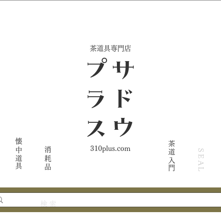
​茶道具専門店
ス
サ
ド
ウ
プ
ラ
懐中道具
茶道入門
310plus.com
消耗品
SEAL