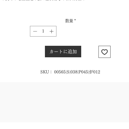
数量
*
カートに追加
SKU： 00565|S|038|P045|炉012