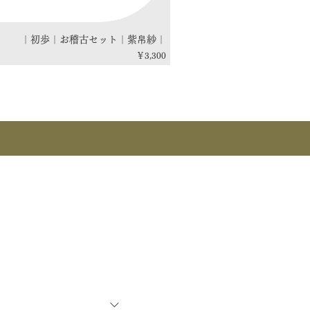
｜初歩｜お稽古セット｜紫帛紗｜
価格
￥3,300