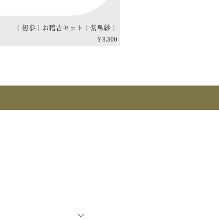
｜初歩｜お稽古セット｜紫帛紗｜
価格
￥3,300