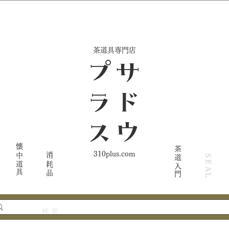
​茶道具専門店
ス
サ
ド
ウ
プ
ラ
懐中道具
茶道入門
310plus.com
消耗品
SEAL