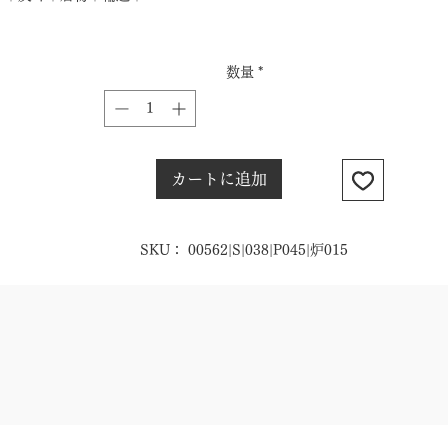
数量
*
カートに追加
SKU： 00562|S|038|P045|炉015