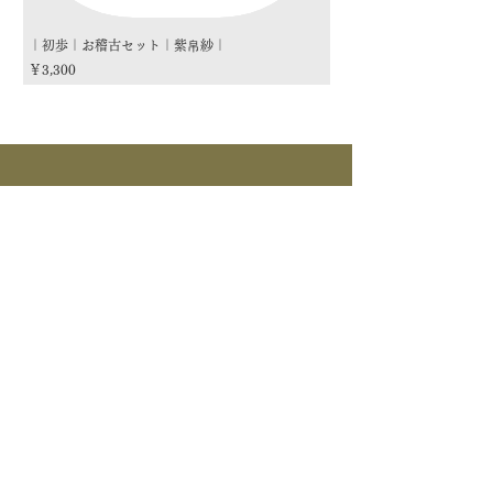
｜初歩｜お稽古セット｜紫帛紗｜
｜初歩｜お稽古セット｜朱
価格
価格
￥3,300
￥3,300
商品カテゴリー
茶道具
流派
季節
茶道具
> すべて > 茶碗 > 掛物 > 茶杓 > 茶入 >
釜道具
棗 > 香合 > 水指 > 菓子器 > 花入 > 蓋置
> 棚物 > 風炉先/屏風 > 皆具 > 建水 > 煙