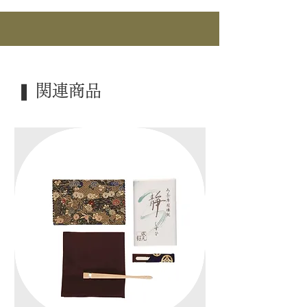
｜商 品｜ 大炉用 灰匙
｜品 名｜ 白楽
｜外 箱｜ 化粧箱
｜季 節｜ ―――
❚ 関連商品
｜歳 時｜ ―――
｜検 索｜ ―――