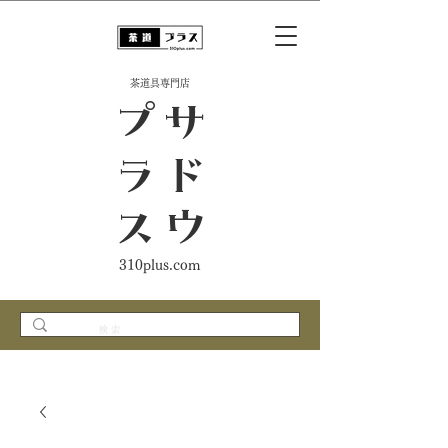
​茶道具専門店
ス
サ
ド
ウ
プ
ラ
310plus.com