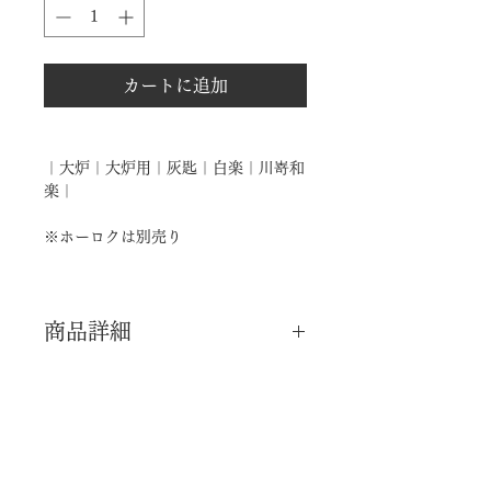
カートに追加
｜大炉｜大炉用｜灰匙｜白楽｜川嵜和
楽｜
※ホーロクは別売り
商品詳細
｜分 類｜ 新品
｜カ テ｜ 釜道具 / 大炉
｜作 者｜ 川嵜和楽