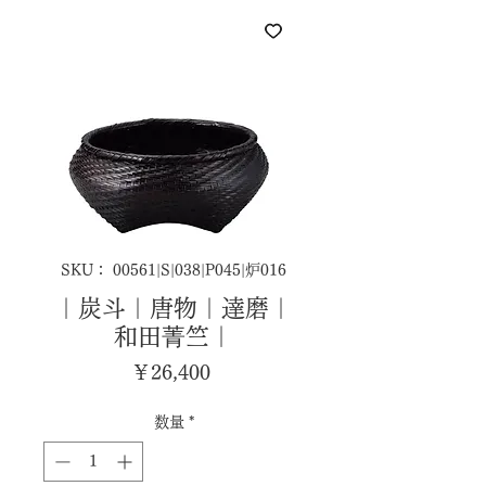
SKU： 00561|S|038|P045|炉016
｜炭斗｜唐物｜達磨｜
和田菁竺｜
価
￥26,400
格
数量
*