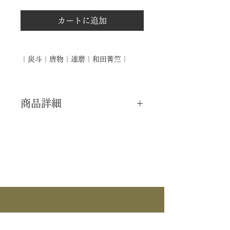
カートに追加
｜炭斗｜唐物｜達磨｜和田菁竺｜
商品詳細
｜分 類｜ 新品
｜カ テ｜ 炭道具
｜作 者｜ 和田菁竺
｜商 品｜ 炭斗
｜品 名｜ 唐物 達磨
｜寸 法｜ Φ27cm×H12.5cm