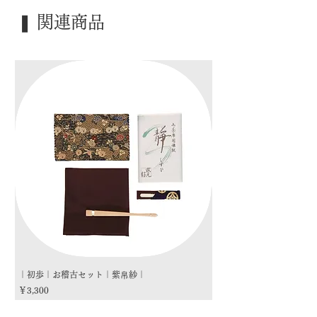
｜外 箱｜ ―――
❚ 関連商品
｜季 節｜ ―――
｜歳 時｜ ―――
｜検 索｜ ―――
｜初歩｜お稽古セット｜紫帛紗｜
｜初歩｜お稽古セット｜朱
価格
価格
￥3,300
￥3,300