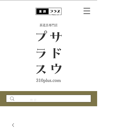
​茶道具専門店
ス
サ
ド
ウ
プ
ラ
310plus.com