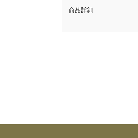
商品詳細
｜分 類｜ 新品
｜カ テ｜ 懐中道具 / 扇子
｜作 者｜ ―――
｜商 品｜ 白竹 扇子 (並)
｜表 面｜ 辻ヶ花
｜裏 面｜ 利休百首
｜寸 法｜ 5寸
｜外 箱｜ ―――
｜季 節｜ ―――
｜歳 時｜ ―――
｜検 索｜ ―――