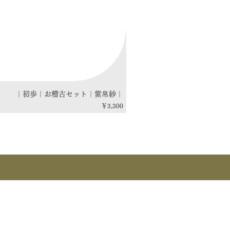
｜初歩｜お稽古セット｜紫帛紗｜
価格
￥3,300