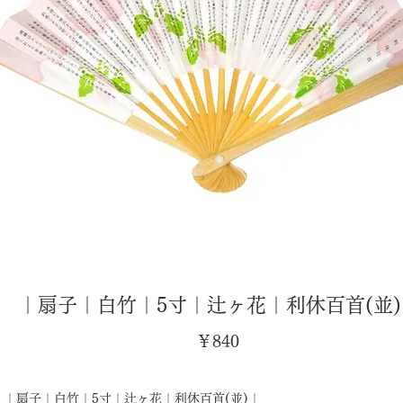
｜扇子｜白竹｜5寸｜辻ヶ花｜利休百首(並)
価
￥840
格
｜扇子｜白竹｜5寸｜辻ヶ花｜利休百首(並)｜