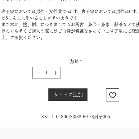
表千家においては男性・女性共に6.5寸、裏千家においては男性は6寸
は5寸を主に用いることが多いようです。
また木地、塗、柄、につきましてもお稽古、茶会・茶事、献茶などで
ける方も多くご購入の際にはご自身が修練なさっています先生にご確
上、ご選択ください。
数量
*
カートに追加
SKU： 01806|S|038|P010|扇子005