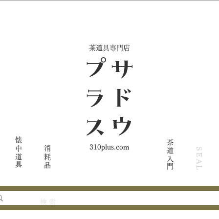
​茶道具専門店
ス
サ
ド
ウ
プ
ラ
懐中道具
茶道入門
310plus.com
消耗品
SEAL