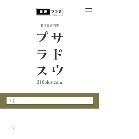
​茶道具専門店
ス
サ
ド
ウ
プ
ラ
310plus.com