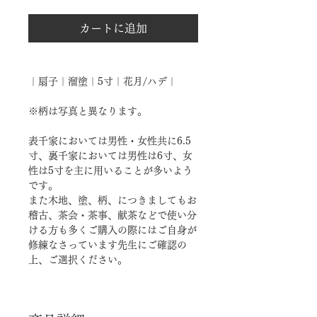
カートに追加
｜扇子｜溜塗｜5寸｜花月/ハデ｜
※柄は写真と異なります。
表千家においては男性・女性共に6.5
寸、裏千家においては男性は6寸、女
性は5寸を主に用いることが多いよう
です。
また木地、塗、柄、につきましてもお
稽古、茶会・茶事、献茶などで使い分
ける方も多くご購入の際にはご自身が
修練なさっています先生にご確認の
上、ご選択ください。