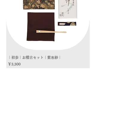
｜初歩｜お稽古セット｜紫帛紗｜
｜初歩｜お稽古セット｜朱
価格
価格
￥3,300
￥3,300
商品カテゴリー
茶道具
流派
季節