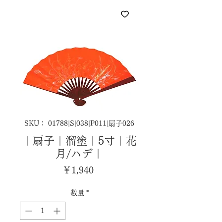
SKU： 01788|S|038|P011|扇子026
｜扇子｜溜塗｜5寸｜花
月/ハデ｜
価
￥1,940
格
数量
*