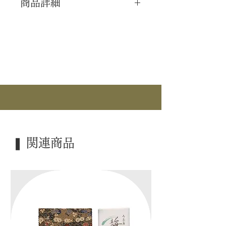
商品詳細
｜分 類｜ 新品
｜カ テ｜ 懐中道具 / 扇子
｜作 者｜ ―――
｜商 品｜ 溜塗 扇子
｜表 面｜ 花月 / ハデ
｜寸 法｜ 5寸
｜外 箱｜ ―――
❚ 関連商品
｜季 節｜ ―――
｜歳 時｜ ―――
｜検 索｜ ―――