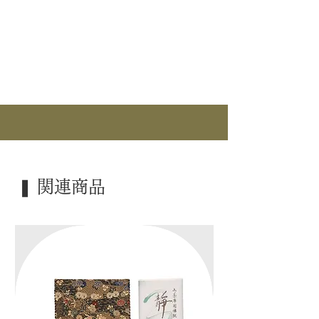
｜分 類｜ 新品
｜カ テ｜ 懐中道具 / 扇子
｜流 派｜ 表千家 ―不審庵―
｜作 者｜ ―――
｜商 品｜ 黒塗 扇子
｜表 面｜ 表千家花押集
｜寸 法｜ 6.5寸
❚ 関連商品
｜外 箱｜ ―――
｜季 節｜ ―――
｜歳 時｜ ―――
｜検 索｜ ―――