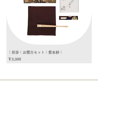
｜初歩｜お稽古セット｜紫帛紗｜
｜初歩｜お稽古セット｜朱
価格
価格
￥3,300
￥3,300
商品カテゴリー
茶道具
流派
季節