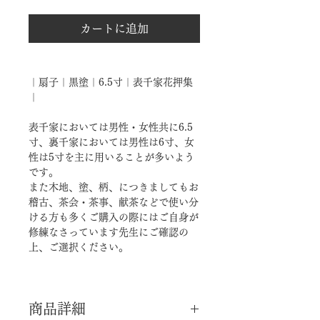
カートに追加
｜扇子｜黒塗｜6.5寸｜表千家花押集
｜
表千家においては男性・女性共に6.5
寸、裏千家においては男性は6寸、女
性は5寸を主に用いることが多いよう
です。
また木地、塗、柄、につきましてもお
稽古、茶会・茶事、献茶などで使い分
ける方も多くご購入の際にはご自身が
修練なさっています先生にご確認の
上、ご選択ください。
商品詳細