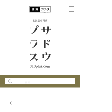
​茶道具専門店
ス
サ
ド
ウ
プ
ラ
310plus.com