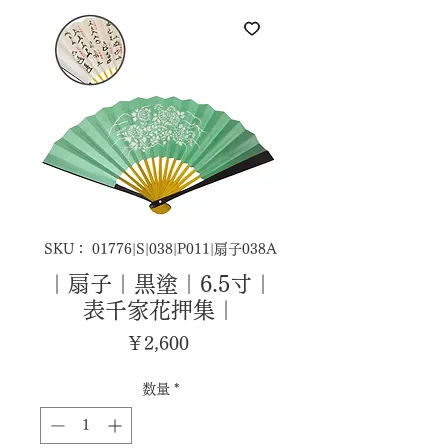
SKU： 01776|S|038|P011|扇子038A
｜扇子｜黒塗｜6.5寸｜
表千家花押集｜
価
￥2,600
格
数量
*