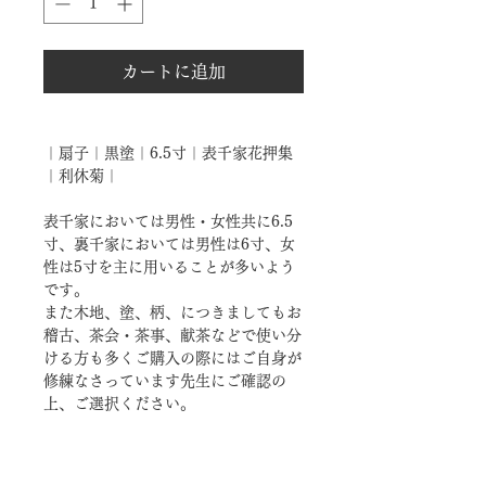
カートに追加
｜扇子｜黒塗｜6.5寸｜表千家花押集
｜利休菊｜
表千家においては男性・女性共に6.5
寸、裏千家においては男性は6寸、女
性は5寸を主に用いることが多いよう
です。
また木地、塗、柄、につきましてもお
稽古、茶会・茶事、献茶などで使い分
ける方も多くご購入の際にはご自身が
修練なさっています先生にご確認の
上、ご選択ください。