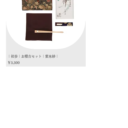
｜初歩｜お稽古セット｜紫帛紗｜
｜初歩｜お稽古セット｜朱
価格
価格
￥3,300
￥3,300
商品カテゴリー
茶道具
流派
季節