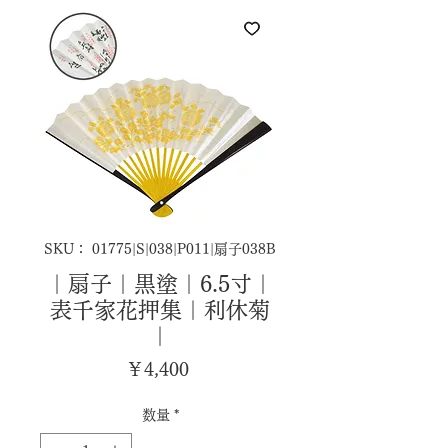
SKU： 01775|S|038|P011|扇子038B
｜扇子｜黒塗｜6.5寸｜
表千家花押集｜利休菊
｜
価
￥4,400
格
数量
*