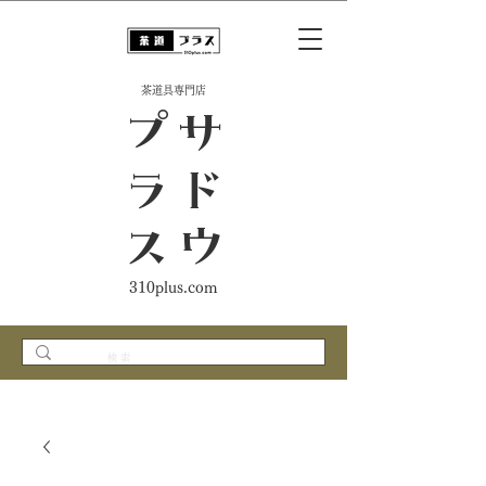
​茶道具専門店
ス
サ
ド
ウ
プ
ラ
310plus.com