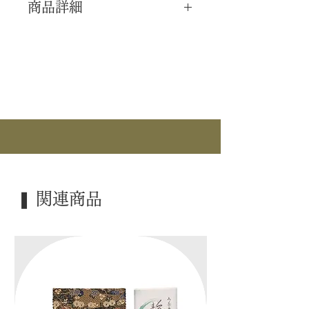
商品詳細
｜分 類｜ 新品
｜カ テ｜ 懐中道具 / 扇子
｜流 派｜ 表千家 ―不審庵―
｜作 者｜ ―――
｜商 品｜ 黒塗 扇子
｜表 面｜ 表千家花押集
｜裏 面｜ 利休菊
❚ 関連商品
｜寸 法｜ 6.5寸
｜外 箱｜ ―――
｜季 節｜ ―――
｜歳 時｜ ―――
｜検 索｜ ―――