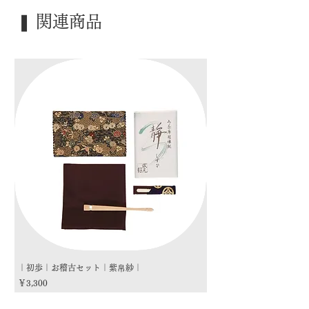
｜季 節｜ 風炉
❚ 関連商品
｜歳 時｜ ―――
｜検 索｜ ―――
｜初歩｜お稽古セット｜紫帛紗｜
｜初歩｜お稽古セット｜朱
価格
価格
￥3,300
￥3,300