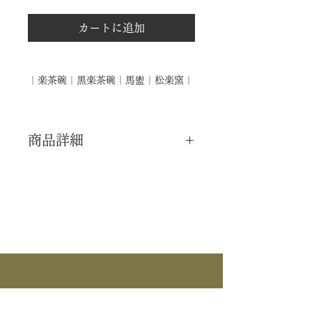
カートに追加
｜楽茶碗｜黒楽茶碗｜馬盥｜松楽窯｜
商品詳細
｜分 類｜ 新品
｜カ テ｜ 茶碗 / 風炉
｜作 者｜ 松楽窯
｜商 品｜ 黒楽 茶碗
｜景 色｜ 馬盥
｜外 箱｜ 化粧箱