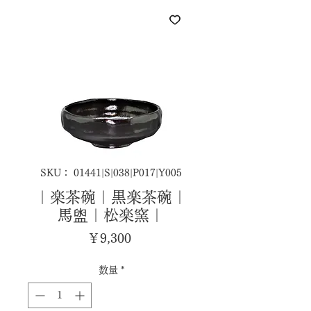
SKU： 01441|S|038|P017|Y005
｜楽茶碗｜黒楽茶碗｜
馬盥｜松楽窯｜
価
￥9,300
格
数量
*