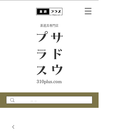
​茶道具専門店
ス
サ
ド
ウ
プ
ラ
310plus.com