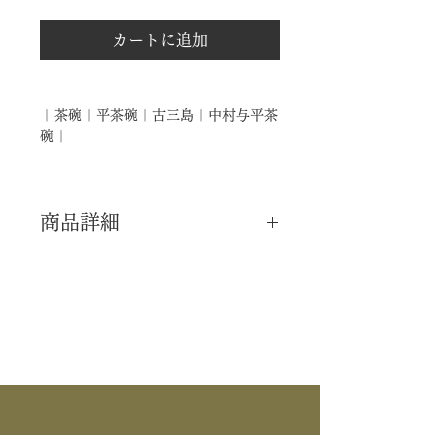
カートに追加
｜茶碗｜平茶碗｜古三島｜中村与平茶
碗｜
商品詳細
｜分 類｜ 新品
｜カ テ｜ 茶碗 / 風炉
｜作 者｜ 中村与平
｜商 品｜ 平茶碗
｜景 色｜ 古三島