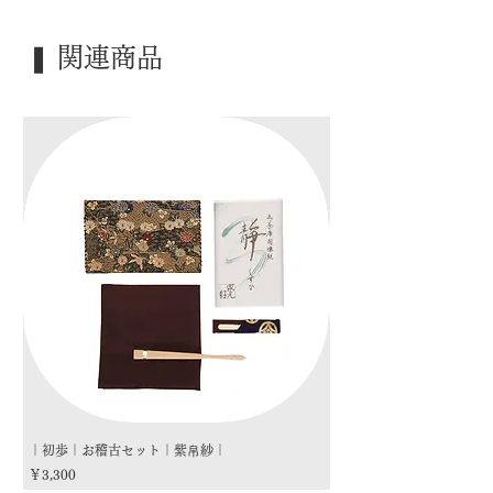
｜外 箱｜ 化粧箱
｜季 節｜ 風炉
❚ 関連商品
｜歳 時｜ ―――
｜検 索｜ ―――
｜初歩｜お稽古セット｜紫帛紗｜
｜初歩｜お稽古セット｜朱
価格
価格
￥3,300
￥3,300