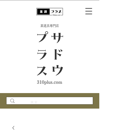
​茶道具専門店
ス
サ
ド
ウ
プ
ラ
310plus.com