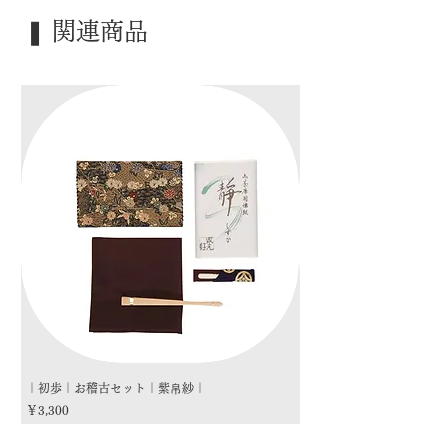
｜季 節｜ 風炉
❚ 関連商品
｜歳 時｜ ―――
｜検 索｜ ―――
｜初歩｜お稽古セット｜紫帛紗｜
｜初歩｜お稽古セット｜朱
価格
価格
￥3,300
￥3,300