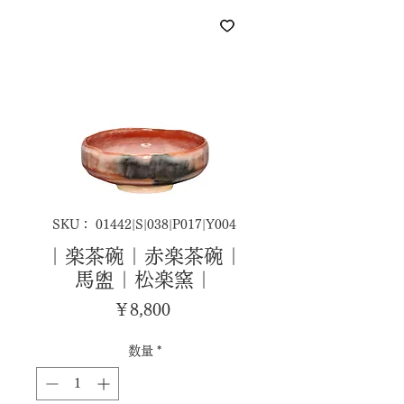
SKU： 01442|S|038|P017|Y004
｜楽茶碗｜赤楽茶碗｜
馬盥｜松楽窯｜
価
￥8,800
格
数量
*