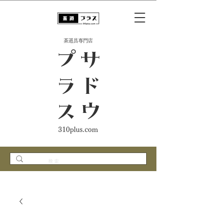
​茶道具専門店
ス
サ
ド
ウ
プ
ラ
310plus.com