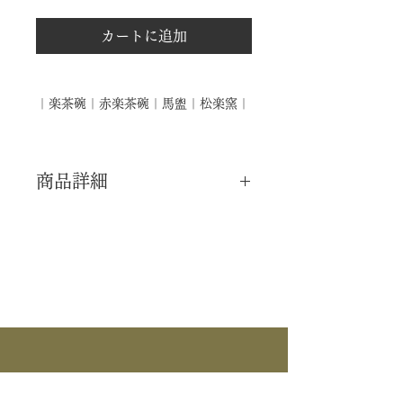
カートに追加
｜楽茶碗｜赤楽茶碗｜馬盥｜松楽窯｜
商品詳細
｜分 類｜ 新品
｜カ テ｜ 茶碗 / 風炉
｜作 者｜ 松楽窯
｜商 品｜ 赤楽 茶碗
｜景 色｜ 馬盥
｜外 箱｜ 化粧箱