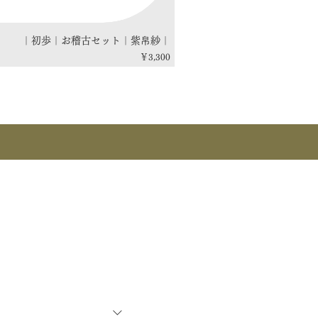
｜初歩｜お稽古セット｜紫帛紗｜
価格
￥3,300