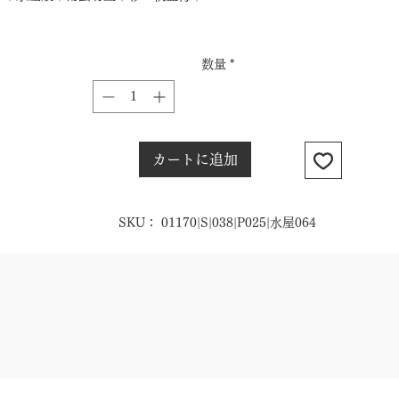
数量
*
カートに追加
SKU： 01170|S|038|P025|水屋064