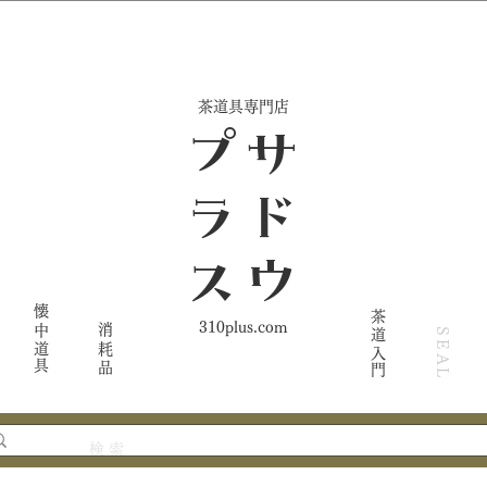
​茶道具専門店
ス
サ
ド
ウ
プ
ラ
懐中道具
茶道入門
310plus.com
消耗品
SEAL