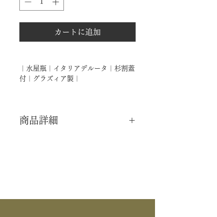
カートに追加
｜水屋瓶｜イタリアデルータ｜杉割蓋
付｜グラズィア製｜
商品詳細
｜分 類｜ 新品
｜カ テ｜ 水屋道具
｜製 造｜ グラズィア製
｜商 品｜ イタリアデルータ 水屋瓶