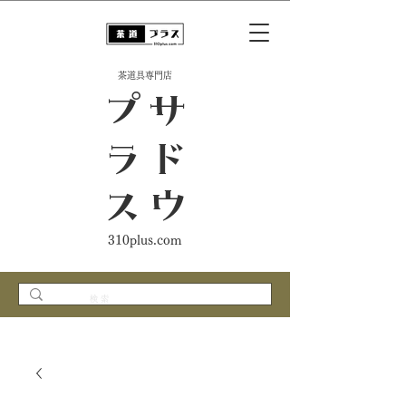
​茶道具専門店
ス
サ
ド
ウ
プ
ラ
310plus.com