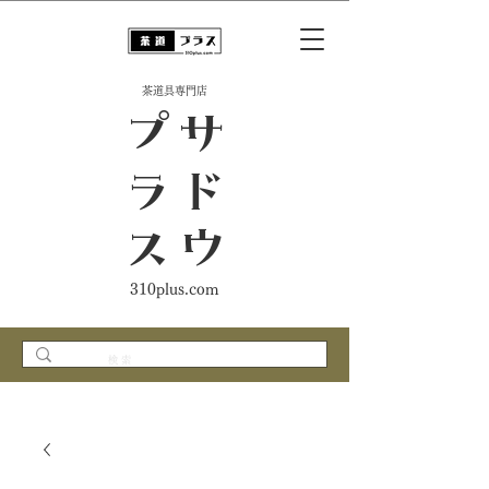
​茶道具専門店
ス
サ
ド
ウ
プ
ラ
310plus.com