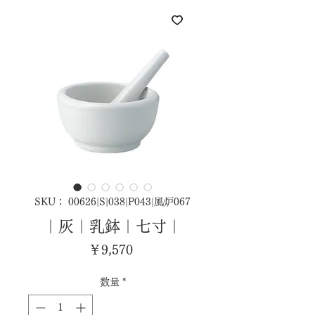
SKU： 00626|S|038|P043|風炉067
｜灰｜乳鉢｜七寸｜
価
￥9,570
格
数量
*