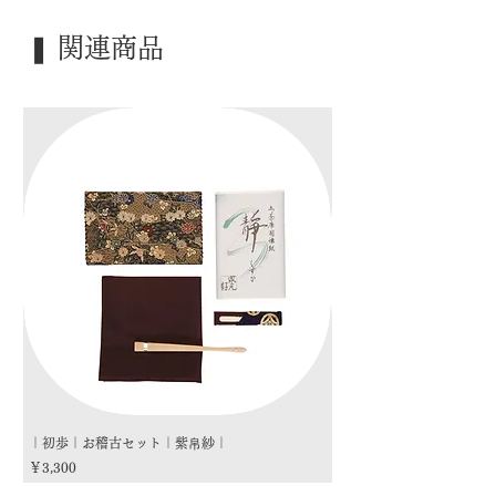
｜季 節｜ ―――
❚ 関連商品
｜歳 時｜ ―――
｜検 索｜ ―――
｜初歩｜お稽古セット｜紫帛紗｜
｜初歩｜お稽古セット｜朱
価格
価格
￥3,300
￥3,300