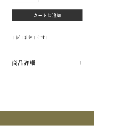
カートに追加
｜灰｜乳鉢｜七寸｜
商品詳細
｜分 類｜ 新品
｜カ テ｜ 水屋道具 / 灰
｜製 造｜ ―――
｜商 品｜ 乳鉢
｜寸 法｜ 七寸
｜外 箱｜ 紙箱