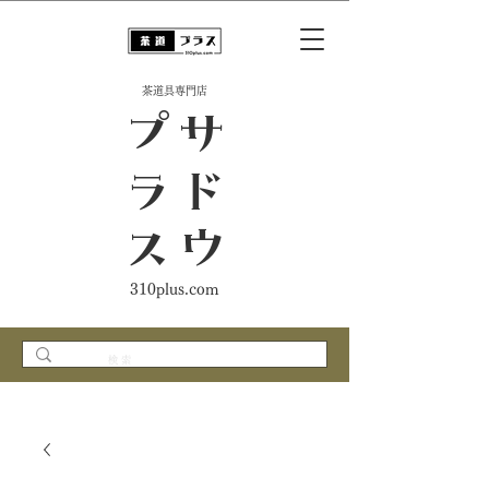
​茶道具専門店
ス
サ
ド
ウ
プ
ラ
310plus.com