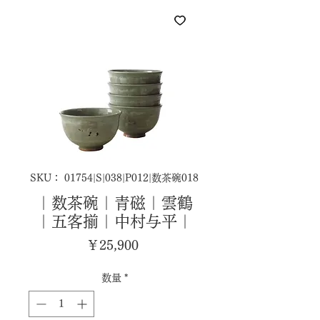
SKU： 01754|S|038|P012|数茶碗018
｜数茶碗｜青磁｜雲鶴
｜五客揃｜中村与平｜
価
￥25,900
格
数量
*