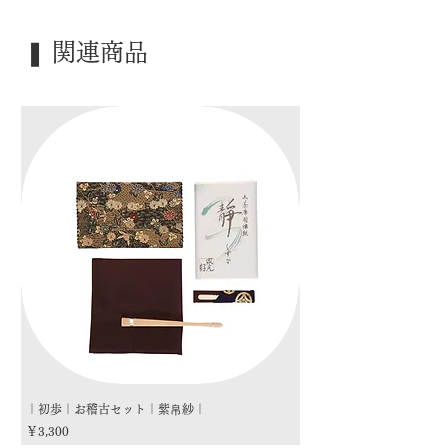
｜内 容｜ 五客揃
｜外 箱｜ 紙箱
❚ 関連商品
｜季 節｜ ―――
｜歳 時｜ ―――
｜検 索｜ ―――
｜初歩｜お稽古セット｜紫帛紗｜
｜初歩｜お稽古セット｜朱
価格
価格
￥3,300
￥3,300