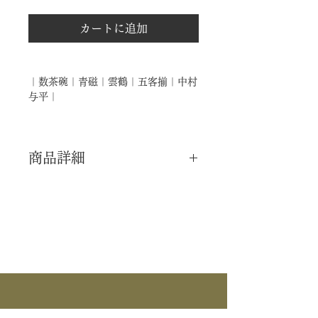
カートに追加
｜数茶碗｜青磁｜雲鶴｜五客揃｜中村
与平｜
商品詳細
｜分 類｜ 新品
｜カ テ｜ 茶碗 / 数茶碗
｜作 者｜ 中村与平
｜商 品｜ 数茶碗
｜景 色｜ 青磁 雲鶴