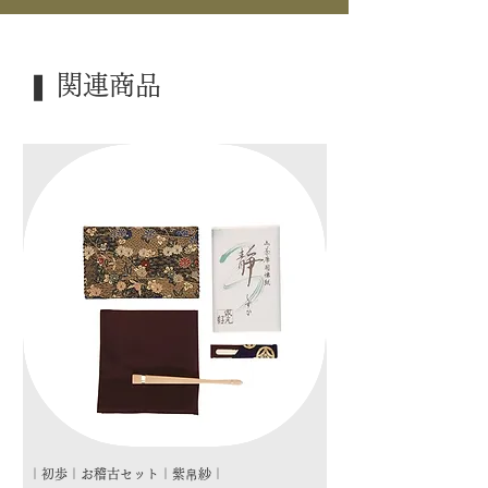
｜内 容｜ 十客揃
｜外 箱｜ 桐箱
❚ 関連商品
｜季 節｜ ―――
｜歳 時｜ ―――
｜検 索｜ ―――
｜初歩｜お稽古セット｜紫帛紗｜
｜初歩｜お稽古セット｜朱