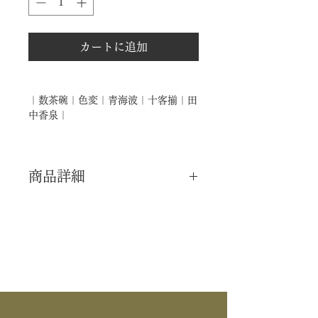
カートに追加
｜数茶碗｜色変｜青海波｜十客揃｜田
中香泉｜
商品詳細
｜分 類｜ 新品
｜カ テ｜ 茶碗 / 数茶碗
｜作 者｜ 田中香泉
｜商 品｜ 数茶碗
｜景 色｜ 色変 青海波