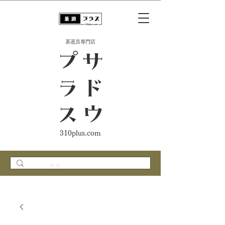
​茶道具専門店
ス
サ
ド
ウ
プ
ラ
310plus.com