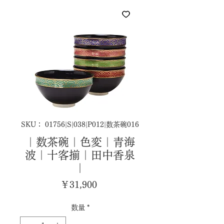
SKU： 01756|S|038|P012|数茶碗016
｜数茶碗｜色変｜青海
波｜十客揃｜田中香泉
｜
価
￥31,900
格
数量
*