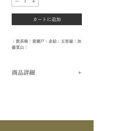
カートに追加
｜数茶碗｜黄瀬戸｜赤絵｜五客揃｜加
藤寛山｜
商品詳細
｜分 類｜ 新品
｜カ テ｜ 茶碗 / 数茶碗
｜作 者｜ 加藤寛山
｜商 品｜ 数茶碗
｜景 色｜ 黄瀬戸 赤絵