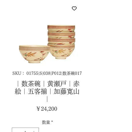
SKU： 01755|S|038|P012|数茶碗017
｜数茶碗｜黄瀬戸｜赤
絵｜五客揃｜加藤寛山
｜
価
￥24,200
格
数量
*