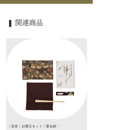
｜内 容｜ 五客揃
｜外 箱｜ 紙箱
❚ 関連商品
｜季 節｜ ―――
｜歳 時｜ ―――
｜検 索｜ ―――
｜初歩｜お稽古セット｜紫帛紗｜
｜初歩｜お稽古セット｜朱