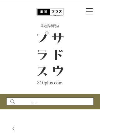
​茶道具専門店
ス
サ
ド
ウ
プ
ラ
310plus.com