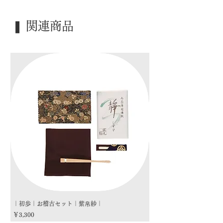
｜内 容｜ 十客揃
｜外 箱｜ 桐箱
❚ 関連商品
｜季 節｜ ―――
｜歳 時｜ ―――
｜検 索｜ ―――
｜初歩｜お稽古セット｜紫帛紗｜
｜初歩｜お稽古セット｜朱
価格
価格
￥3,300
￥3,300