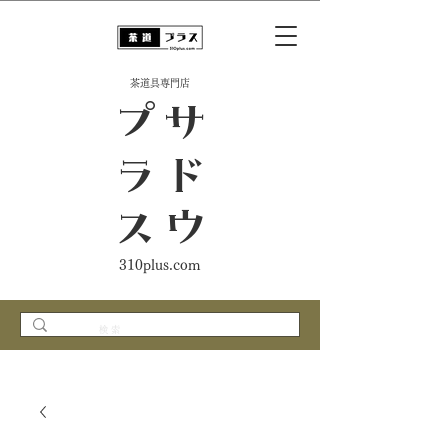
​茶道具専門店
ス
サ
ド
ウ
プ
ラ
310plus.com