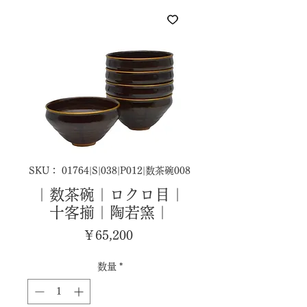
SKU： 01764|S|038|P012|数茶碗008
｜数茶碗｜ロクロ目｜
十客揃｜陶若窯｜
価
￥65,200
格
数量
*