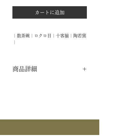
カートに追加
｜数茶碗｜ロクロ目｜十客揃｜陶若窯
｜
商品詳細
｜分 類｜ 新品
｜カ テ｜ 茶碗 / 数茶碗
｜作 者｜ 陶若窯
｜商 品｜ 数茶碗
｜品 名｜ ロクロ目