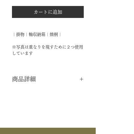
カートに追加
｜掛物｜軸収納箱｜焼桐｜
※写真は重なりを現すために２つ使用
しています
商品詳細
｜分 類｜ 新品
｜カ テ｜ 水屋道具 / 掛物
｜作 者｜ ―――
｜商 品｜ 軸収納箱