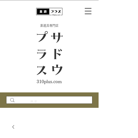
​茶道具専門店
ス
サ
ド
ウ
プ
ラ
310plus.com