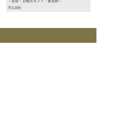
｜初歩｜お稽古セット｜紫帛紗｜
｜初歩｜お稽古セット｜朱
価格
価格
￥3,300
￥3,300
商品カテゴリー
茶道具
流派
季節
茶道具
> すべて > 茶碗 > 掛物 > 茶杓 > 茶入 >
釜道具
棗 > 香合 > 水指 > 菓子器 > 花入 > 蓋置
> 棚物 > 風炉先/屏風 > 皆具 > 建水 > 煙
>すべて > 炉釜 > 風炉釜 > 風炉｜紅鉢 > 炉
草盆関係 > 炭道具 > 茶箱関係 > 床飾｜莊道具
茶事道具
縁 > 鉄瓶 >電気炭｜電熱釜 > 他釜道具