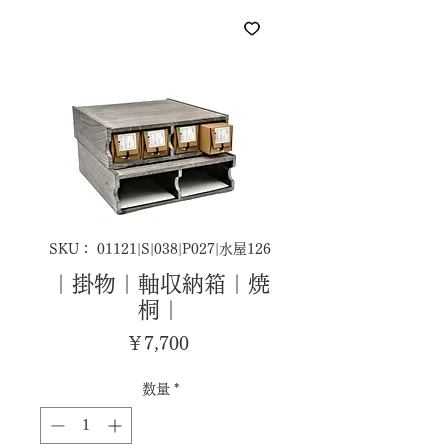
SKU： 01121|S|038|P027|水屋126
｜掛物｜軸収納箱｜焼
桐｜
価
￥7,700
格
数量
*