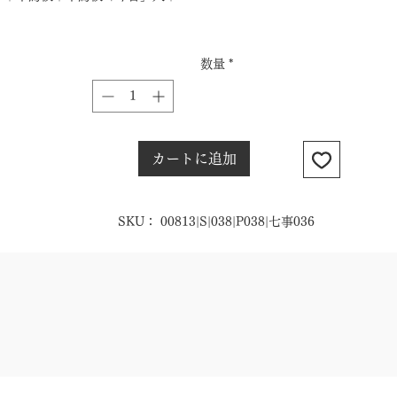
数量
*
カートに追加
SKU： 00813|S|038|P038|七事036