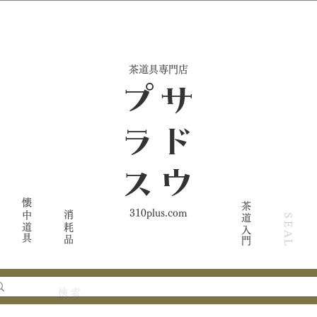
​茶道具専門店
ス
サ
ド
ウ
プ
ラ
懐中道具
茶道入門
310plus.com
消耗品
SEAL