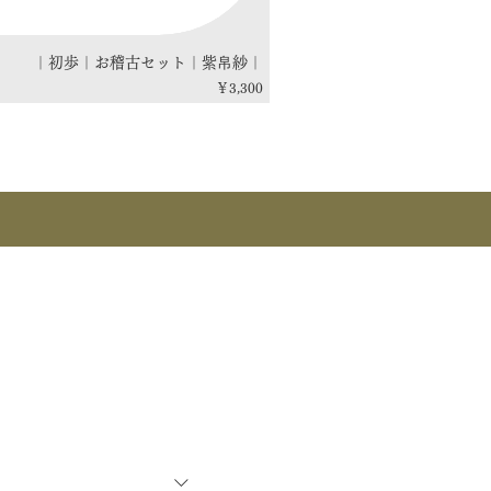
｜初歩｜お稽古セット｜紫帛紗｜
価格
￥3,300