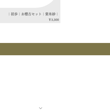
｜初歩｜お稽古セット｜紫帛紗｜
価格
￥3,300