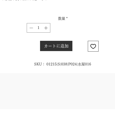
数量
*
カートに追加
SKU： 01215|S|038|P024|水屋016