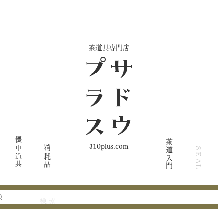
​茶道具専門店
ス
サ
ド
ウ
プ
ラ
懐中道具
茶道入門
310plus.com
消耗品
SEAL