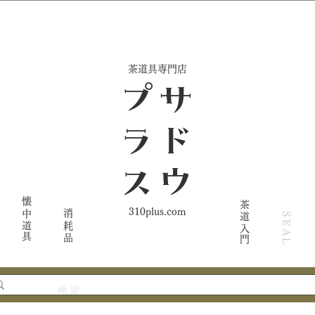
​茶道具専門店
ス
サ
ド
ウ
プ
ラ
懐中道具
茶道入門
310plus.com
消耗品
SEAL