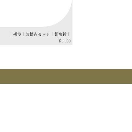
｜初歩｜お稽古セット｜紫帛紗｜
価格
￥3,300