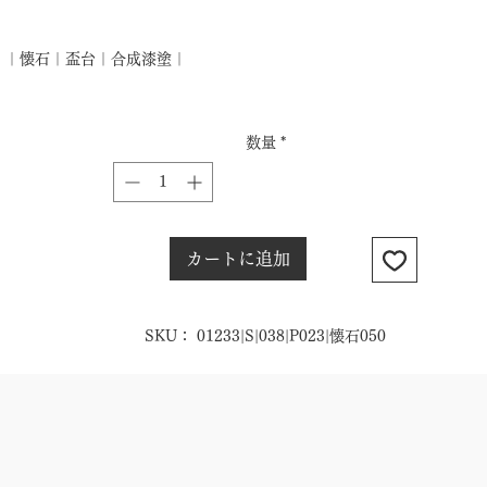
格
｜懐石｜盃台｜合成漆塗｜
数量
*
カートに追加
SKU： 01233|S|038|P023|懐石050