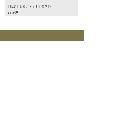
｜初歩｜お稽古セット｜紫帛紗｜
｜初歩｜お稽古セット｜朱
価格
価格
￥3,300
￥3,300
商品カテゴリー
茶道具
流派
季節
茶道具
> すべて > 茶碗 > 掛物 > 茶杓 > 茶入 >
釜道具
棗 > 香合 > 水指 > 菓子器 > 花入 > 蓋置
> 棚物 > 風炉先/屏風 > 皆具 > 建水 > 煙
>すべて > 炉釜 > 風炉釜 > 風炉｜紅鉢 > 炉