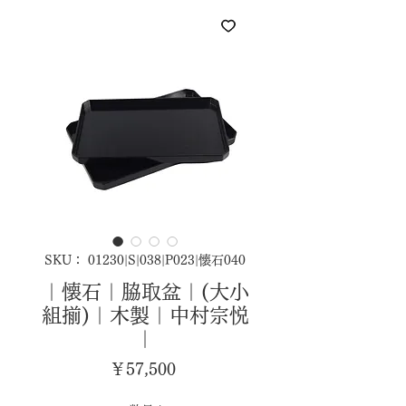
SKU： 01230|S|038|P023|懐石040
｜懐石｜脇取盆｜(大小
組揃)｜木製｜中村宗悦
｜
価
￥57,500
格