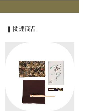
｜商 品｜ 懐石道具
｜品 名｜ 脇取盆 (大小組揃)
｜材 ｜ 木製
｜塗 ｜ 漆塗
｜外 箱｜ 化粧箱
❚ 関連商品
｜季 節｜ ―――
｜歳 時｜ ―――
｜検 索｜ ―――