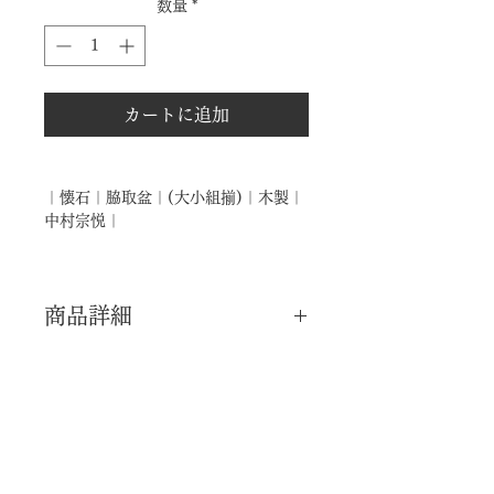
数量
*
カートに追加
｜懐石｜脇取盆｜(大小組揃)｜木製｜
中村宗悦｜
商品詳細
｜分 類｜ 新品
｜カ テ｜ 懐石道具
｜作 者｜ 中村宗悦