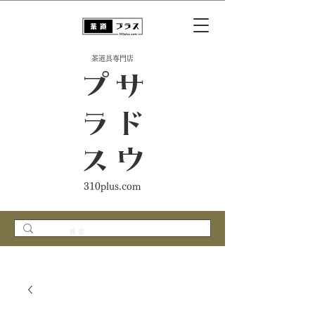
​茶道具専門店
ス
サ
ド
ウ
プ
ラ
310plus.com