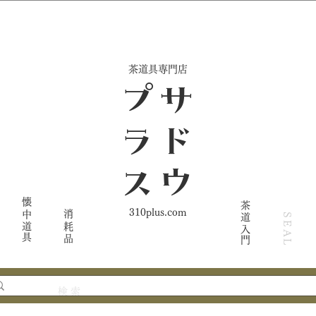
​茶道具専門店
ス
サ
ド
ウ
プ
ラ
懐中道具
茶道入門
310plus.com
消耗品
SEAL