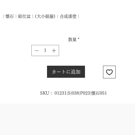
格
｜懐石｜給仕盆｜(大小組揃)｜合成漆塗｜
数量
*
カートに追加
SKU： 01231|S|038|P023|懐石051