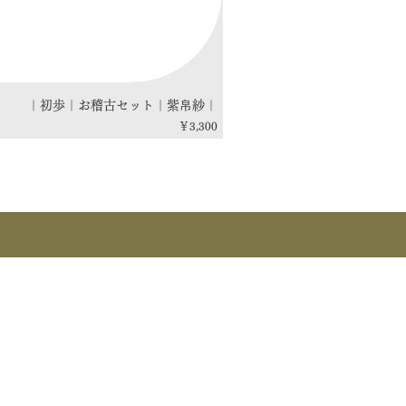
｜初歩｜お稽古セット｜紫帛紗｜
価格
￥3,300