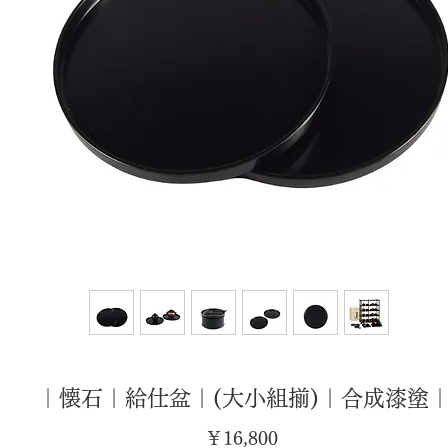
｜懐石｜給仕盆｜(大小組揃)｜合成漆塗
価
￥16,800