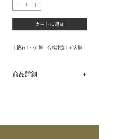
カートに追加
｜懐石｜小丸椀｜合成漆塗｜五客揃｜
商品詳細
｜分 類｜ 新品
｜カ テ｜ 懐石道具
｜作 者｜ ―――
｜商 品｜ 懐石道具
｜品 名｜ 小丸椀
｜材 ｜ プラ製