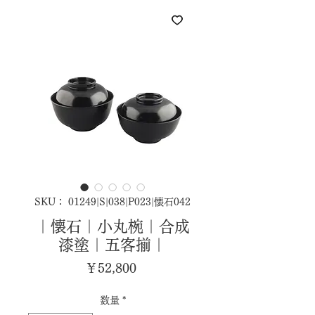
SKU： 01249|S|038|P023|懐石042
｜懐石｜小丸椀｜合成
漆塗｜五客揃｜
価
￥52,800
格
数量
*