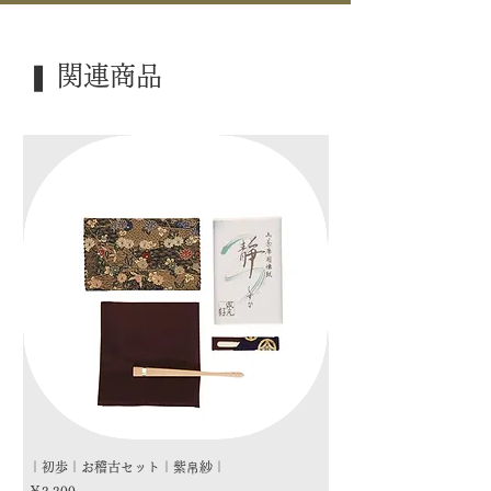
｜塗 ｜ 合成漆塗
｜内 容｜ 五客揃
❚ 関連商品
｜外 箱｜ 化粧箱
｜季 節｜ ―――
｜歳 時｜ ―――
｜検 索｜ ―――
｜初歩｜お稽古セット｜紫帛紗｜
｜初歩｜お稽古セット｜朱
価格
価格