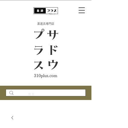
​茶道具専門店
ス
サ
ド
ウ
プ
ラ
310plus.com