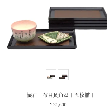
｜懐石｜布目長角盆｜五枚揃｜
価
￥21,600