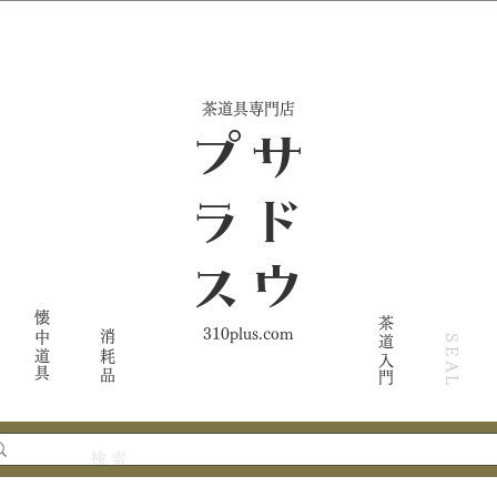
​茶道具専門店
ス
サ
ド
ウ
プ
ラ
懐中道具
茶道入門
310plus.com
消耗品
SEAL