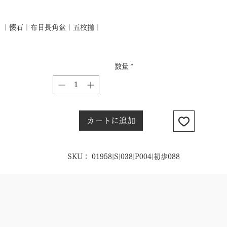
格
｜懐石｜布目長角盆｜五枚揃｜
数量
*
カートに追加
SKU： 01958|S|038|P004|初歩088