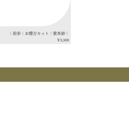
｜初歩｜お稽古セット｜紫帛紗｜
価格
￥3,300