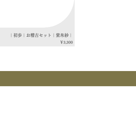
｜初歩｜お稽古セット｜紫帛紗｜
価格
￥3,300