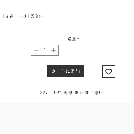
格
｜花台｜小刀｜刃金付｜
数量
*
カートに追加
SKU： 00788|S|038|P038|七事061