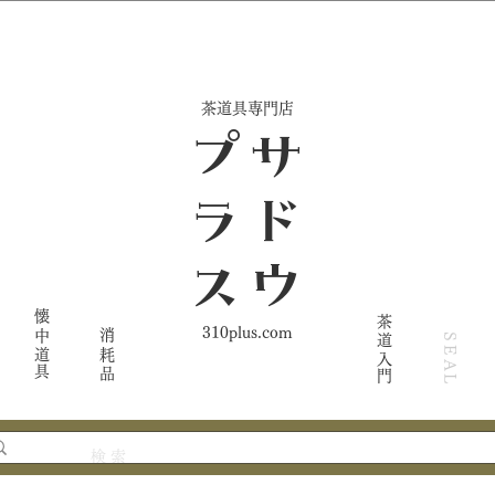
​茶道具専門店
ス
サ
ド
ウ
プ
ラ
懐中道具
茶道入門
310plus.com
消耗品
SEAL